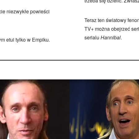
trzeba się dzielić. Zwłasz
cie niezwykłe powieści
Teraz ten światowy fenom
TV+ można obejrzeć ser
serialu
Hannibal
.
ym etui tylko w Empiku.