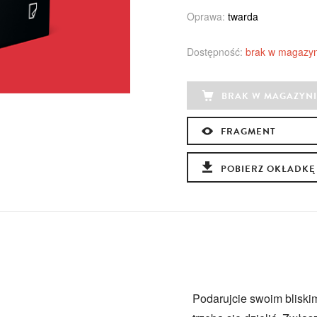
Oprawa:
twarda
Dostępność:
brak w magazyn
BRAK W MAGAZYNI
FRAGMENT
POBIERZ OKŁADKĘ
Podarujcie swoim bliski