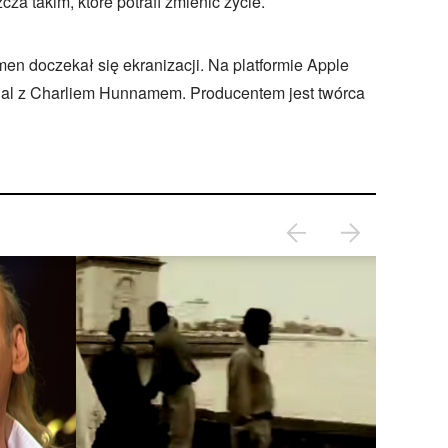
cza takim, które potrafi zmienić życie.
en doczekał się ekranizacji. Na platformie Apple
ial z Charliem Hunnamem. Producentem jest twórca