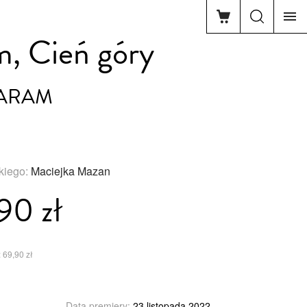
m, Cień góry
TARAM
skiego:
Maciejka Mazan
90 zł
 69,90 zł
Data premiery:
23 listopada 2022