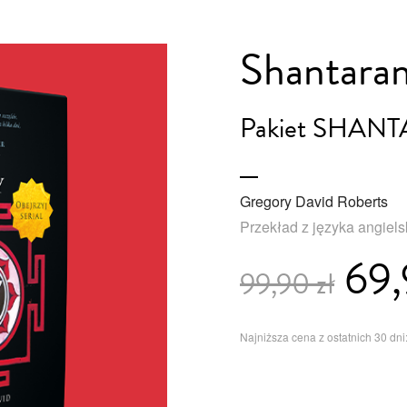
Shantara
Pakiet SHAN
Gregory David Roberts
Przekład z języka angiel
69,
99,90 zł
Najniższa cena z ostatnich 30 dni: