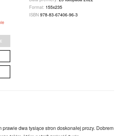
Format:
155x235
ISBN
978-83-67406-96-3
ie
E
m prawie dwa tysiące stron doskonałej prozy. Dobrem