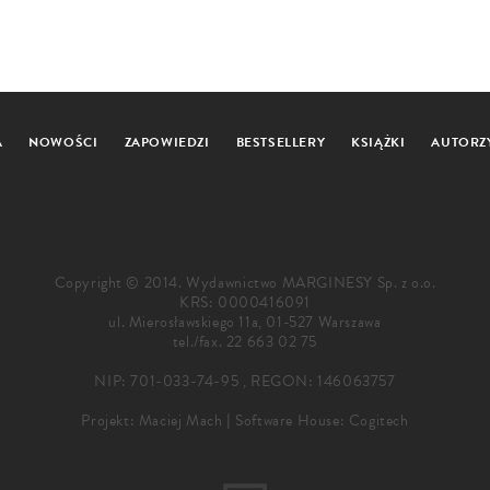
A
NOWOŚCI
ZAPOWIEDZI
BESTSELLERY
KSIĄŻKI
AUTORZ
Copyright © 2014. Wydawnictwo MARGINESY Sp. z o.o.
KRS: 0000416091
ul. Mierosławskiego 11a, 01-527 Warszawa
tel./fax.
22 663 02 75
NIP: 701-033-74-95 , REGON: 146063757
Projekt:
Maciej Mach
|
Software House: Cogitech