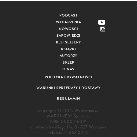
PODCAST
WYDARZENIA
NOWOŚCI
ZAPOWIEDZI
BESTSELLERY
KSIĄŻKI
AUTORZY
SKLEP
O NAS
POLITYKA PRYWATNOŚCI
WARUNKI SPRZEDAŻY I DOSTAWY
REGULAMIN
Copyright © 2014. Wydawnictwo
MARGINESY Sp. z o.o.
KRS: 0000416091
ul. Mierosławskiego 11a, 01-527 Warszawa
tel./fax.
22 663 02 75