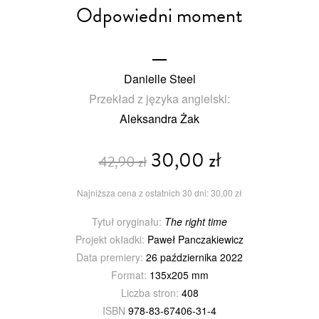
Odpowiedni moment
Danielle Steel
Przekład z języka angielski:
Aleksandra Żak
30,00 zł
42,90 zł
Najniższa cena z ostatnich 30 dni: 30,00 zł
Tytuł oryginału:
The right time
Projekt okładki:
Paweł Panczakiewicz
Data premiery:
26 października 2022
Format:
135x205 mm
Liczba stron:
408
ISBN
978-83-67406-31-4