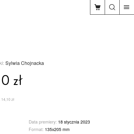
ki:
Sylwia Chojnacka
0 zł
 14,10 zł
Data premiery:
18 stycznia 2023
Format:
135x205 mm