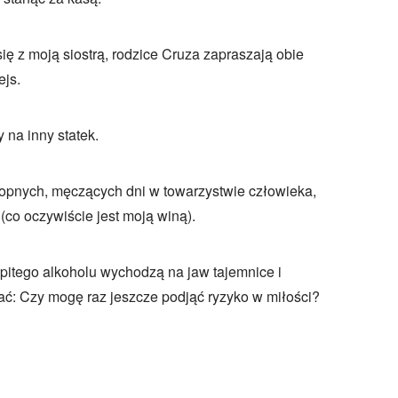
się z moją siostrą, rodzice Cruza zapraszają obie
ejs.
y na inny statek.
opnych, męczących dni w towarzystwie człowieka,
(co oczywiście jest moją winą).
ypitego alkoholu wychodzą na jaw tajemnice i
ć: Czy mogę raz jeszcze podjąć ryzyko w miłości?