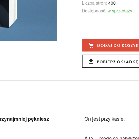
Liczba stron:
400
Dostępność:
w sprzedaży
DODAJ DO KOSZY
POBIERZ OKŁADKĘ
przynajmniej pękniesz
On jest przy kasie.
A ja… mogę co najwyżej 