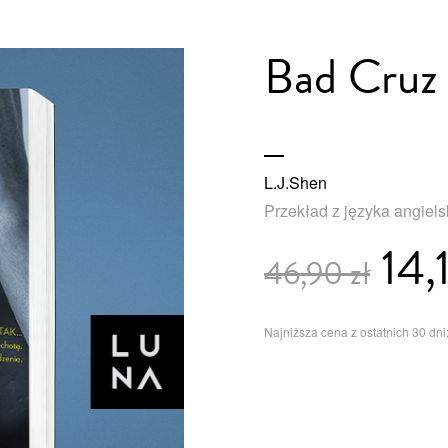
Bad Cruz
L.J.Shen
Przekład z języka angiels
14,1
46,90 zł
Najniższa cena z ostatnich 30 dni: