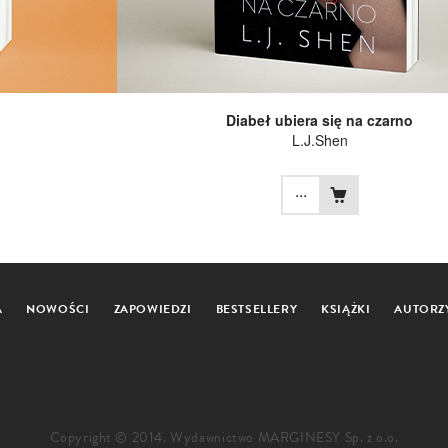
Diabeł ubiera się na czarno
L.J.Shen
...
A
NOWOŚCI
ZAPOWIEDZI
BESTSELLERY
KSIĄŻKI
AUTORZ
Copyright © 2014. Wydawnictwo MARGINESY Sp. z o.o.