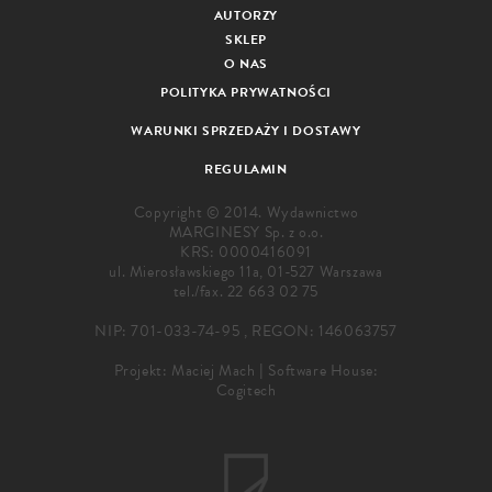
AUTORZY
SKLEP
O NAS
POLITYKA PRYWATNOŚCI
WARUNKI SPRZEDAŻY I DOSTAWY
REGULAMIN
Copyright © 2014. Wydawnictwo
MARGINESY Sp. z o.o.
KRS: 0000416091
ul. Mierosławskiego 11a, 01-527 Warszawa
tel./fax.
22 663 02 75
NIP: 701-033-74-95 , REGON: 146063757
Projekt:
Maciej Mach
|
Software House:
Cogitech