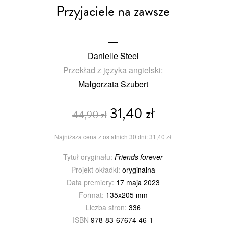
Przyjaciele na zawsze
Danielle Steel
Przekład z języka angielski:
Małgorzata Szubert
31,40 zł
44,90 zł
Najniższa cena z ostatnich 30 dni: 31,40 zł
Tytuł oryginału:
Friends forever
Projekt okładki:
oryginalna
Data premiery:
17 maja 2023
Format:
135x205 mm
Liczba stron:
336
ISBN
978-83-67674-46-1