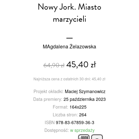
Nowy Jork. Miasto
marzycieli
MAgdalena Żelazowska
45,40 zł
64,90 zł
Najniższa cena z ostatnich 30 dni: 45,40 zł
Projekt okładki:
Maciej Szymanowicz
Data premiery:
25 października 2023
Format:
164x225
Liczba stron:
264
ISBN
978-83-67859-36-3
Dostępność:
w sprzedaży