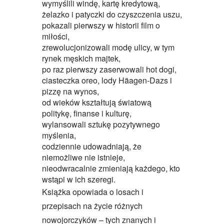
wymyślili windę, kartę kredytową,
żelazko i patyczki do czyszczenia uszu,
pokazali pierwszy w historii film o
miłości,
zrewolucjonizowali modę ulicy, w tym
rynek męskich majtek,
po raz pierwszy zaserwowali hot dogi,
ciasteczka oreo, lody Häagen-Dazs i
pizzę na wynos,
od wieków kształtują światową
politykę, finanse i kulturę,
wylansowali sztukę pozytywnego
myślenia,
codziennie udowadniają, że
niemożliwe nie istnieje,
nieodwracalnie zmieniają każdego, kto
wstąpi w ich szeregi.
Książka opowiada o losach i
przepisach na życie różnych
nowojorczyków – tych znanych i