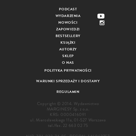
PODCAST
WYDARZENIA
NOWOŚCI
ZAPOWIEDZI
BESTSELLERY
KSIĄŻKI
AUTORZY
SKLEP
O NAS
POLITYKA PRYWATNOŚCI
WARUNKI SPRZEDAŻY I DOSTAWY
REGULAMIN
Copyright © 2014. Wydawnictwo
MARGINESY Sp. z o.o.
KRS: 0000416091
ul. Mierosławskiego 11a, 01-527 Warszawa
tel./fax.
22 663 02 75