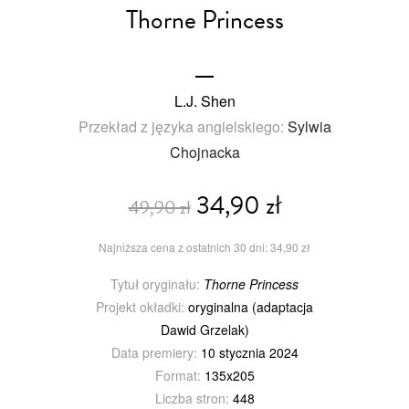
Thorne Princess
L.J. Shen
Przekład z języka angielskiego:
Sylwia
Chojnacka
34,90 zł
49,90 zł
Najniższa cena z ostatnich 30 dni: 34,90 zł
Tytuł oryginału:
Thorne Princess
Projekt okładki:
oryginalna (adaptacja
Dawid Grzelak)
Data premiery:
10 stycznia 2024
Format:
135x205
Liczba stron:
448