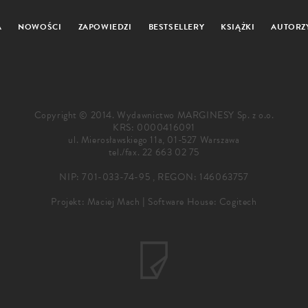
A
NOWOŚCI
ZAPOWIEDZI
BESTSELLERY
KSIĄŻKI
AUTORZ
Copyright © 2014. Wydawnictwo MARGINESY Sp. z o.o.
KRS: 0000416091
ul. Mierosławskiego 11a, 01-527 Warszawa
tel./fax.
22 663 02 75
NIP: 701-033-74-95 , REGON: 146063757
Projekt:
Maciej Mach
|
Software House: Cogitech