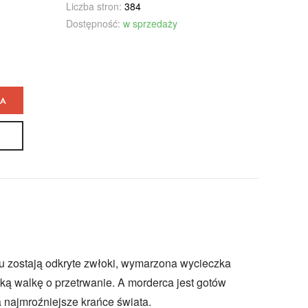
Liczba stron:
384
Dostępność:
w sprzedaży
KA
ku zostają odkryte zwłoki, wymarzona wycieczka
ką walkę o przetrwanie. A morderca jest gotów
a najmroźniejsze krańce świata.