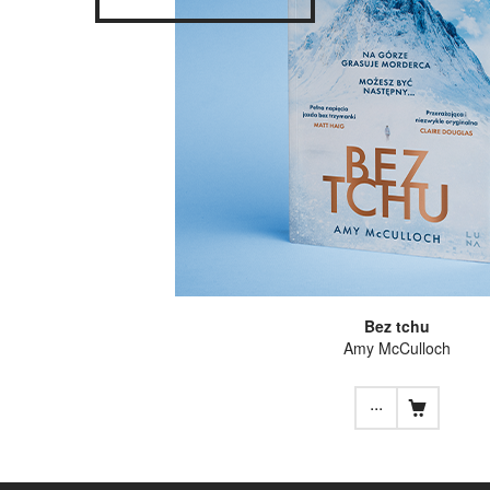
Bez tchu
Amy McCulloch
...