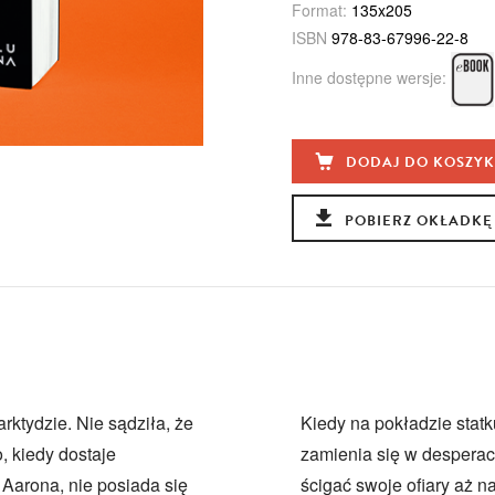
Format:
135x205
ISBN
978-83-67996-22-8
Inne dostępne wersje:
DODAJ DO KOSZY
POBIERZ OKŁADKĘ
rktydzie. Nie sądziła, że
Kiedy na pokładzie stat
, kiedy dostaje
zamienia się w desperac
Aarona, nie posiada się
ścigać swoje ofiary aż n