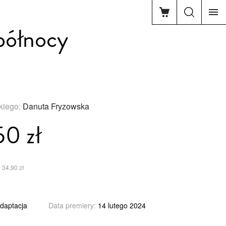
północy
skiego:
Danuta Fryzowska
50 zł
 34,90 zł
adaptacja
Data premiery:
14 lutego 2024