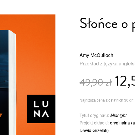
Słońce o 
Amy McCulloch
Przekład z języka angiel
12,
49,90 zł
Najniższa cena z ostatnich 30 dni:
Tytuł oryginału:
Midnight
Projekt okładki:
oryginalna (
Dawid Grzelak)