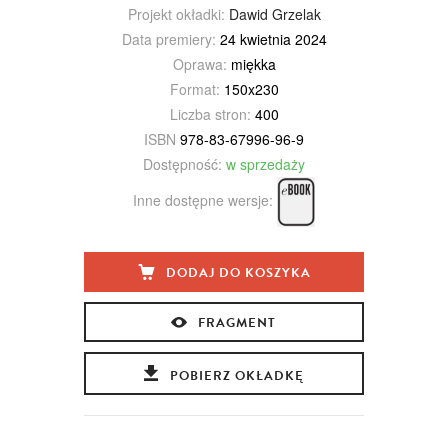
Projekt okładki:
Dawid Grzelak
Data premiery:
24 kwietnia 2024
Oprawa:
miękka
Format:
150x230
Liczba stron:
400
ISBN
978-83-67996-96-9
Dostępność:
w sprzedaży
Inne dostępne wersje:
DODAJ DO KOSZYKA
FRAGMENT
POBIERZ OKŁADKĘ