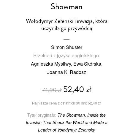
Showman
Wołodymyr Zełenski i inwazja, która
uczyniła go przywódcą
Simon Shuster
Przekład z języka angielskiego:
Agnieszka Myśliwy, Ewa Skórska,
Joanna K. Radosz
52,40 zł
74,90 zł
Najniższa cena z ostatnich 30 dni: 52,40 zł
Tytuł oryginału:
The Showman. Inside the
Invasion That Shook the World and Made a
Leader of Volodymyr Zelensky