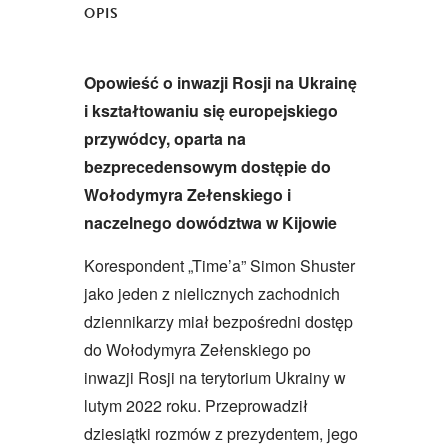
OPIS
Opowieść o inwazji Rosji na Ukrainę
i kształtowaniu się europejskiego
przyw
ó
dcy, oparta na
bezprecedensowym dostępie do
Wołodymyra Zełenskiego i
naczelnego dow
ó
dztwa w Kijowie
Korespondent „Time’a” Simon Shuster
jako jeden z nielicznych zachodnich
dziennikarzy miał bezpośredni dostęp
do Wołodymyra Zełenskiego po
inwazji Rosji na terytorium Ukrainy w
lutym 2022 roku. Przeprowadził
dziesiątki rozmów z prezydentem, jego