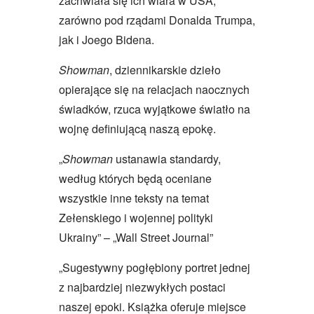
zachwiała się ich wiara w USA,
zarówno pod rządami Donalda Trumpa,
jak i Joego Bidena.
Showman
, dziennikarskie dzieło
opierające się na relacjach naocznych
świadków, rzuca wyjątkowe światło na
wojnę definiującą naszą epokę.
„
Showman
ustanawia standardy,
według których będą oceniane
wszystkie inne teksty na temat
Zełenskiego i wojennej polityki
Ukrainy” – „Wall Street Journal”
„Sugestywny pogłębiony portret jednej
z najbardziej niezwykłych postaci
naszej epoki. Książka oferuje miejsce