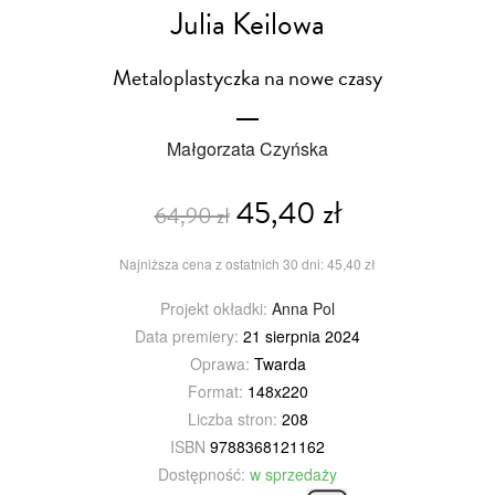
Julia Keilowa
Metaloplastyczka na nowe czasy
Małgorzata Czyńska
45,40 zł
64,90 zł
Najniższa cena z ostatnich 30 dni: 45,40 zł
Projekt okładki:
Anna Pol
Data premiery:
21 sierpnia 2024
Oprawa:
Twarda
Format:
148x220
Liczba stron:
208
ISBN
9788368121162
Dostępność:
w sprzedaży