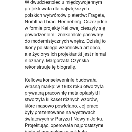
W dwudziestoleciu międzywojennym
projektowała dla największych
polskich wytwórców platerów: Frageta,
Norblina i braci Henneberg. Oszczędne
w formie projekty Keilowej cieszyły się
powodzeniem i znakomicie pasowały
do modernistycznych wnętrz. Dzisiaj to
ikony polskiego wzornictwa art déco,
ale życiorys ich projektantki jest niemal
nieznany. Małgorzata Czyńska
rekonstruuje tę biografię.
Keilowa konsekwentnie budowała
własną markę: w 1933 roku otworzyła
prywatną pracownię metaloplastyki i
stworzyła kilkaset różnych wzorów,
które masowo powielano. Jej prace
były prezentowane na wystawach
światowych w Paryżu i Nowym Jorku.
Projektując, operowała najprostszymi
bryłami geometrycznymi: kulą,