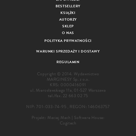
BESTSELLERY
KSIĄŻKI
AUTORZY
SKLEP
O NAS
POLITYKA PRYWATNOŚCI
WARUNKI SPRZEDAŻY I DOSTAWY
REGULAMIN
Copyright © 2014. Wydawnictwo
MARGINESY Sp. z o.o.
KRS: 0000416091
ul. Mierosławskiego 11a, 01-527 Warszawa
tel./fax.
22 663 02 75
NIP: 701-033-74-95 , REGON: 146063757
Projekt:
Maciej Mach
|
Software House:
Cogitech