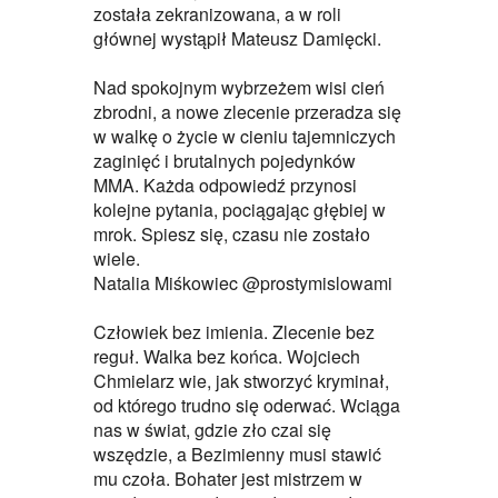
została zekranizowana, a w roli
głównej wystąpił Mateusz Damięcki.
Nad spokojnym wybrzeżem wisi cień
zbrodni, a nowe zlecenie przeradza się
w walkę o życie w cieniu tajemniczych
zaginięć i brutalnych pojedynków
MMA. Każda odpowiedź przynosi
kolejne pytania, pociągając głębiej w
mrok. Spiesz się, czasu nie zostało
wiele.
Natalia Miśkowiec @prostymislowami
Człowiek bez imienia. Zlecenie bez
reguł. Walka bez końca. Wojciech
Chmielarz wie, jak stworzyć kryminał,
od którego trudno się oderwać. Wciąga
nas w świat, gdzie zło czai się
wszędzie, a Bezimienny musi stawić
mu czoła. Bohater jest mistrzem w