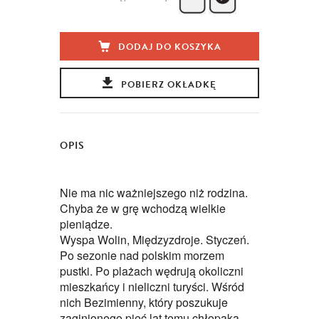
DODAJ DO KOSZYKA
POBIERZ OKŁADKĘ
OPIS
Nie ma nic ważniejszego niż rodzina.
Chyba że w grę wchodzą wielkie
pieniądze.
Wyspa Wolin, Międzyzdroje. Styczeń.
Po sezonie nad polskim morzem
pustki. Po plażach wędrują okoliczni
mieszkańcy i nieliczni turyści. Wśród
nich Bezimienny, który poszukuje
zaginionego pięć lat temu chłopaka,