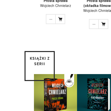
Prosta sprawa
Prosta sprawa
Wojciech Chmielarz
(okładka filmow
Wojciech Chmiela
...
...
KSIĄŻKI Z
SERII