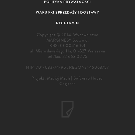
POLITYKA PRYWATNOŚCI
WARUNKI SPRZEDAŻY I DOSTAWY
REGULAMIN
Copyright © 2014. Wydawnictwo
MARGINESY Sp. z o.o.
KRS: 0000416091
ul. Mierosławskiego 11a, 01-527 Warszawa
tel./fax.
22 663 02 75
NIP: 701-033-74-95 , REGON: 146063757
Projekt:
Maciej Mach
|
Software House:
Cogitech