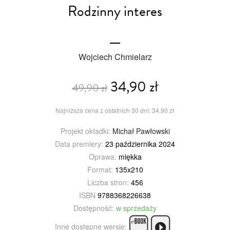
Rodzinny interes
Wojciech Chmielarz
34,90 zł
49,90 zł
Najniższa cena z ostatnich 30 dni: 34,90 zł
Projekt okładki:
Michał Pawłowski
Data premiery:
23 października 2024
Oprawa:
miękka
Format:
135x210
Liczba stron:
456
ISBN
9788368226638
Dostępność:
w sprzedaży
Inne dostępne wersje: