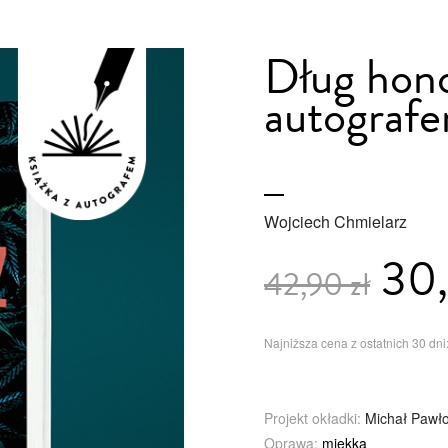
Dług hono
autograf
Wojciech Chmielarz
30,
42,90 zł
Najniższa cena z ostatnich 30 dni:
Projekt okładki:
Michał Pawł
Oprawa:
miękka