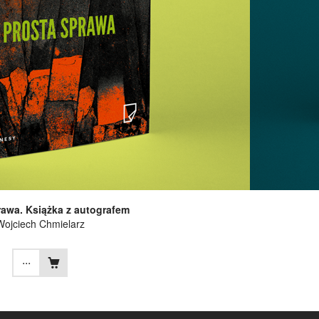
rawa. Książka z autografem
Wojciech Chmielarz
...