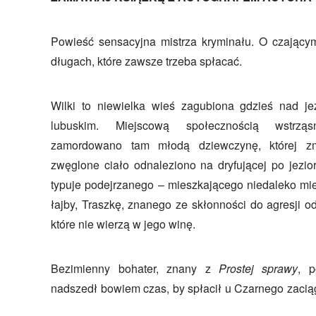
Powieść sensacyjna mistrza kryminału. O czającym
długach, które zawsze trzeba spłacać.
Wilki to niewielka wieś zagubiona gdzieś nad j
lubuskim. Miejscową społecznością wstrząs
zamordowano tam młodą dziewczynę, której z
zwęglone ciało odnaleziono na dryfującej po jezior
typuje podejrzanego – mieszkającego niedaleko mie
łajby, Traszkę, znanego ze skłonności do agresji o
które nie wierzą w jego winę.
Bezimienny bohater, znany z
Prostej sprawy
, p
nadszedł bowiem czas, by spłacił u Czarnego zacią