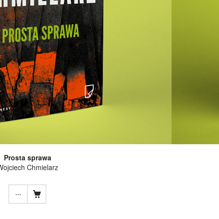
Prosta sprawa
Wojciech Chmielarz
...