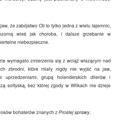
aw, że zabójstwo Oli to tylko jedna z wielu tajemnic,
ozorną wieś jak choroba, i dalsze grzebanie w
iertelne niebezpieczne.
zie wymagało zmierzenia się z wciąż wiszącym nad
h zbrodni, które miały nigdy nie wyjść na jaw,
i uprzedzeniami, grupą holenderskich dilerów i
zą sołtyską, bez której zgody w Wilkach nie dzieje
 losów bohaterów znanych z
Prostej sprawy
.