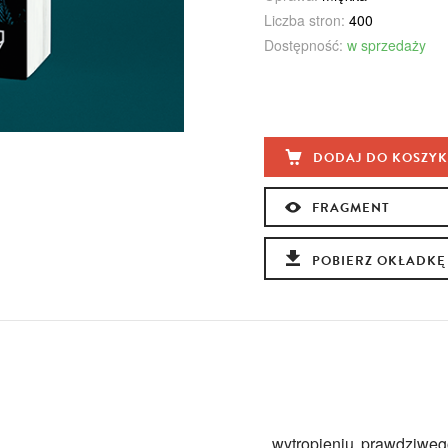
Liczba stron:
400
Dostępność:
w sprzedaży
DODAJ DO KOSZY
FRAGMENT
POBIERZ OKŁADKĘ
wytropieniu prawdziweg