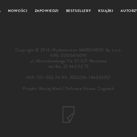
A
NOWOŚCI
ZAPOWIEDZI
BESTSELLERY
KSIĄŻKI
AUTORZ
Copyright © 2014. Wydawnictwo MARGINESY Sp. z o.o.
KRS: 0000416091
ul. Mierosławskiego 11a, 01-527 Warszawa
tel./fax.
22 663 02 75
NIP: 701-033-74-95 , REGON: 146063757
Projekt:
Maciej Mach
|
Software House: Cogitech