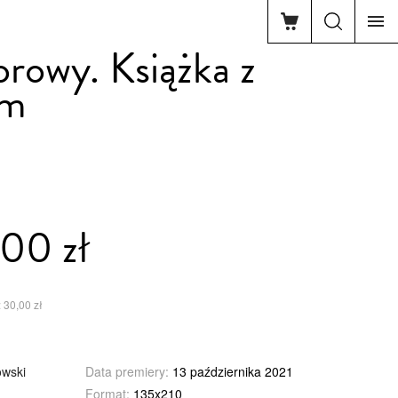
rowy. Książka z
em
00 zł
 30,00 zł
owski
Data premiery:
13 października 2021
Format:
135x210