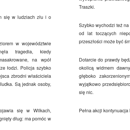
Traszki.
 się w ludziach złu i o
Szybko wychodzi też na j
od lat toczących niep
przeszłości może być śm
eziorem w województwie
nęła tragedia, kiedy
masakrowane, na wpół
Dotarcie do prawdy będ
ze łodzi. Policja szybko
okolicą widmem dawnyc
jsca zbrodni właściciela
głęboko zakorzenionym
dludka. Są jednak osoby,
wyjątkowo przedsiębiorc
się nic.
ojawia się w Wilkach,
Pełna akcji kontynuacja
gnięty dług: ma pomóc w