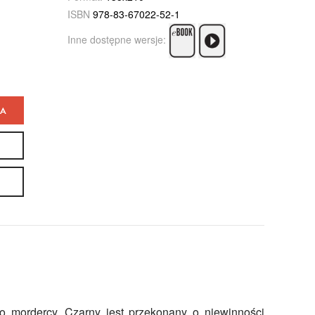
ISBN
978-83-67022-52-1
Inne dostępne wersje:
KA
o mordercy. Czarny jest przekonany o niewinności