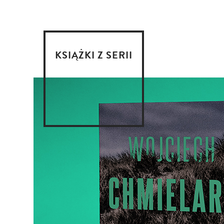
KSIĄŻKI Z SERII