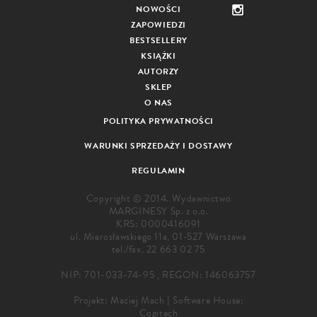
NOWOŚCI
ZAPOWIEDZI
BESTSELLERY
KSIĄŻKI
AUTORZY
SKLEP
O NAS
POLITYKA PRYWATNOŚCI
WARUNKI SPRZEDAŻY I DOSTAWY
REGULAMIN
Copyright © 2014. Wydawnictwo
MARGINESY Sp. z o.o.
KRS: 0000416091
ul. Mierosławskiego 11a, 01-527 Warszawa
tel./fax.
22 663 02 75
NIP: 701-033-74-95 , REGON: 146063757
Projekt:
Maciej Mach
|
Software House:
Cogitech