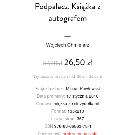
Podpalacz. Książka z
autografem
Wojciech Chmielarz
26,50 zł
37,90 zł
Najniższa cena z ostatnich 30 dni: 26,50 zł
Projekt okładki:
Michał Pawłowski
Data premiery:
17 stycznia 2018
Oprawa:
miękka ze skrzydełkami
Format:
135x210
Liczba stron:
367
ISBN
978-83-66863-78-1
Dostępność:
brak w magazynie