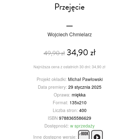
Przejęcie
Wojciech Chmielarz
34,90 zł
49,90 zł
Najniższa cena z ostatnich 30 dni: 34,90 zł
Projekt okładki:
Michał Pawłowski
Data premiery:
29 stycznia 2025
Oprawa:
miękka
Format:
135x210
Liczba stron:
400
ISBN
9788365586629
Dostępność:
w sprzedaży
Inne dostępne wersje: