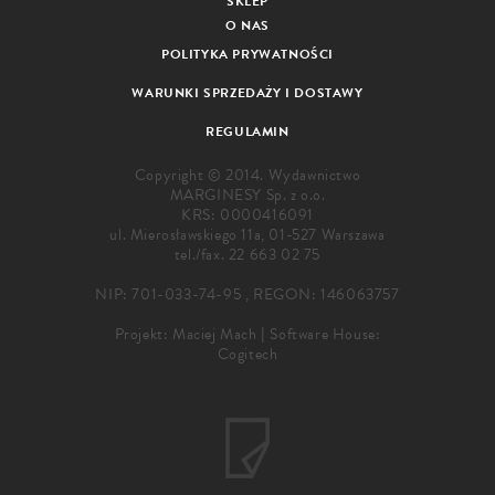
SKLEP
O NAS
POLITYKA PRYWATNOŚCI
WARUNKI SPRZEDAŻY I DOSTAWY
REGULAMIN
Copyright © 2014. Wydawnictwo
MARGINESY Sp. z o.o.
KRS: 0000416091
ul. Mierosławskiego 11a, 01-527 Warszawa
tel./fax.
22 663 02 75
NIP: 701-033-74-95 , REGON: 146063757
Projekt:
Maciej Mach
|
Software House:
Cogitech