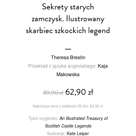
Sekrety starych
zamczysk. Ilustrowany
skarbiec szkockich legend
Theresa Breslin
Przekład z języka angielskiego:
Kaja
Makowska
62,90 zł
89,90 zł
Najniższa cena z ostatnich 30 dni: 62,90 zł
Tytuł oryginału:
An Illustrated Treasury of
Scottish Castle Legends
Ilustracje:
Kate Leiper