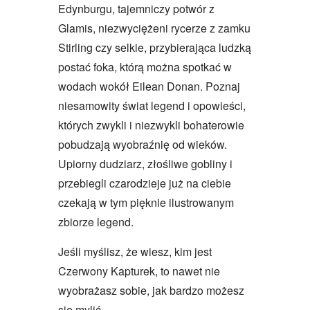
Edynburgu, tajemniczy potwór z
Glamis, niezwyciężeni rycerze z zamku
Stirling czy selkie, przybierająca ludzką
postać foka, którą można spotkać w
wodach wokół Eilean Donan. Poznaj
niesamowity świat legend i opowieści,
których zwykli i niezwykli bohaterowie
pobudzają wyobraźnię od wieków.
Upiorny dudziarz, złośliwe gobliny i
przebiegli czarodzieje już na ciebie
czekają w tym pięknie ilustrowanym
zbiorze legend.
Jeśli myślisz, że wiesz, kim jest
Czerwony Kapturek, to nawet nie
wyobrażasz sobie, jak bardzo możesz
się mylić.