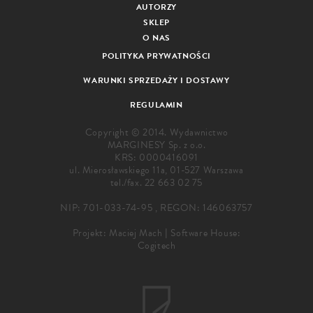
AUTORZY
SKLEP
O NAS
POLITYKA PRYWATNOŚCI
WARUNKI SPRZEDAŻY I DOSTAWY
REGULAMIN
Copyright © 2014. Wydawnictwo
MARGINESY Sp. z o.o.
KRS: 0000416091
ul. Mierosławskiego 11a, 01-527 Warszawa
tel./fax.
22 663 02 75
NIP: 701-033-74-95 , REGON: 146063757
Projekt:
Maciej Mach
|
Software House:
Cogitech