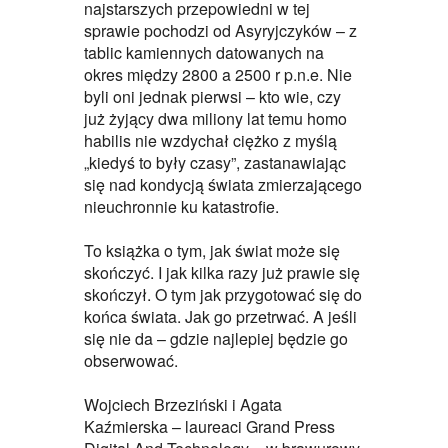
najstarszych przepowiedni w tej
sprawie pochodzi od Asyryjczyków – z
tablic kamiennych datowanych na
okres między 2800 a 2500 r p.n.e. Nie
byli oni jednak pierwsi – kto wie, czy
już żyjący dwa miliony lat temu homo
habilis nie wzdychał ciężko z myślą
„kiedyś to były czasy”, zastanawiając
się nad kondycją świata zmierzającego
nieuchronnie ku katastrofie.
To książka o tym, jak świat może się
skończyć. I jak kilka razy już prawie się
skończył. O tym jak przygotować się do
końca świata. Jak go przetrwać. A jeśli
się nie da – gdzie najlepiej będzie go
obserwować.
Wojciech Brzeziński i Agata
Kaźmierska – laureaci Grand Press