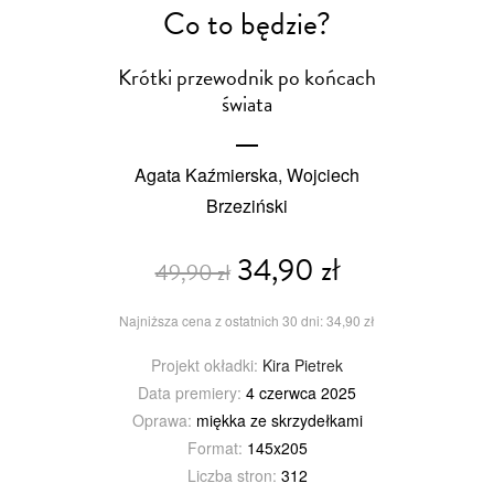
Co to będzie?
Krótki przewodnik po końcach
świata
Agata Kaźmierska, Wojciech
Brzeziński
34,90 zł
49,90 zł
Najniższa cena z ostatnich 30 dni: 34,90 zł
Projekt okładki:
Kira Pietrek
Data premiery:
4 czerwca 2025
Oprawa:
miękka ze skrzydełkami
Format:
145x205
Liczba stron:
312