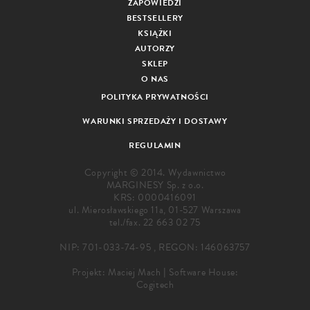
ZAPOWIEDZI
BESTSELLERY
KSIĄŻKI
AUTORZY
SKLEP
O NAS
POLITYKA PRYWATNOŚCI
WARUNKI SPRZEDAŻY I DOSTAWY
REGULAMIN
Copyright © 2014. Wydawnictwo
MARGINESY Sp. z o.o.
KRS: 0000416091
ul. Mierosławskiego 11a, 01-527 Warszawa
tel./fax.
22 663 02 75
NIP: 701-033-74-95 , REGON: 146063757
Projekt:
Maciej Mach
|
Software House:
Cogitech