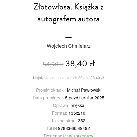
Złotowłosa. Książka z
autografem autora
Wojciech Chmielarz
38,40 zł
54,90 zł
Najniższa cena z ostatnich 30 dni: 38,40 zł
Projekt okładki:
Michał Pawłowski
Data premiery:
15 października 2025
Oprawa:
miękka
Format:
135x210
Liczba stron:
352
ISBN
9788368549492
Dostępność:
w sprzedaży