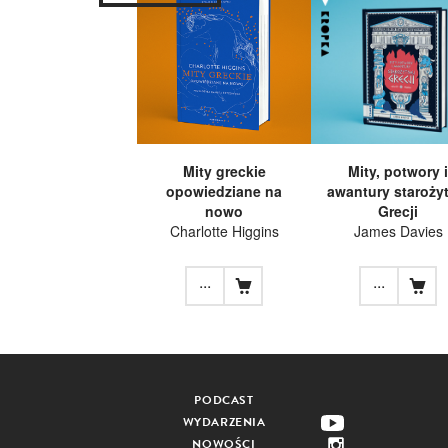
Mity greckie
Mity, potwory i
opowiedziane na
awantury staroży
nowo
Grecji
Charlotte Higgins
James Davies
...
...
PODCAST
WYDARZENIA
NOWOŚCI