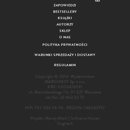
ZAPOWIEDZI
BESTSELLERY
KSIĄŻKI
AUTORZY
SKLEP
O NAS
POLITYKA PRYWATNOŚCI
WARUNKI SPRZEDAŻY I DOSTAWY
REGULAMIN
Copyright © 2014. Wydawnictwo
MARGINESY Sp. z o.o.
KRS: 0000416091
ul. Mierosławskiego 11a, 01-527 Warszawa
tel./fax.
22 663 02 75
NIP: 701-033-74-95 , REGON: 146063757
Projekt:
Maciej Mach
|
Software House:
Cogitech