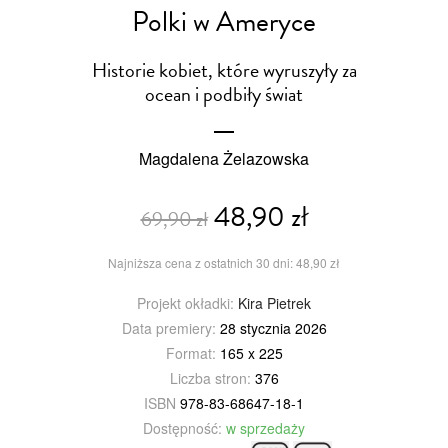
Polki w Ameryce
Historie kobiet, które wyruszyły za
ocean i podbiły świat
Magdalena Żelazowska
48,90 zł
69,90 zł
Najniższa cena z ostatnich 30 dni: 48,90 zł
Projekt okładki:
Kira Pietrek
Data premiery:
28 stycznia 2026
Format:
165 x 225
Liczba stron:
376
ISBN
978-83-68647-18-1
Dostępność:
w sprzedaży