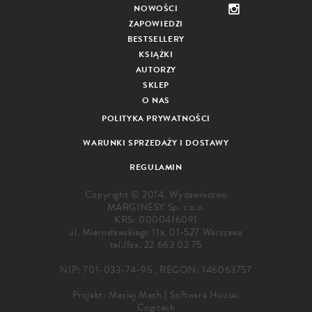
NOWOŚCI
ZAPOWIEDZI
BESTSELLERY
KSIĄŻKI
AUTORZY
SKLEP
O NAS
POLITYKA PRYWATNOŚCI
WARUNKI SPRZEDAŻY I DOSTAWY
REGULAMIN
Copyright © 2014. Wydawnictwo
MARGINESY Sp. z o.o.
KRS: 0000416091
ul. Mierosławskiego 11a, 01-527 Warszawa
tel./fax.
22 663 02 75
NIP: 701-033-74-95 , REGON: 146063757
Projekt:
Maciej Mach
|
Software House:
Cogitech