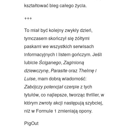
kształtować bieg całego życia.
+++
To miał być kolejny zwykły dzień,
tymczasem skończył się żółtymi
paskami we wszystkich serwisach
informacyjnych i listem gończym. Jeśli
lubicie
Ściganego
,
Zaginioną
dziewczynę
,
Parasite
oraz
Thelmę i
Luise
, mam dobrą wiadomość:
Zabójczy potencjał
czerpie z tych
tytułów, co najlepsze, tworząc thriller, w
którym zwroty akcji następują szybciej,
niż w Formule 1 zmieniają opony.
PigOut