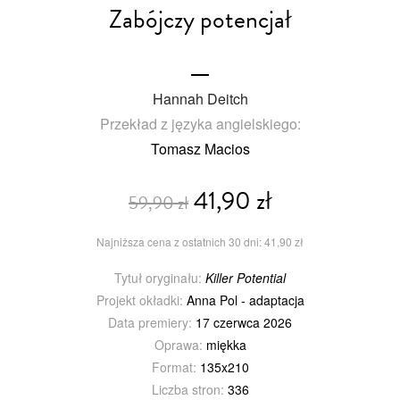
Zabójczy potencjał
Hannah Deitch
Przekład z języka angielskiego:
Tomasz Macios
41,90 zł
59,90 zł
Najniższa cena z ostatnich 30 dni: 41,90 zł
Tytuł oryginału:
Killer Potential
Projekt okładki:
Anna Pol - adaptacja
Data premiery:
17 czerwca 2026
Oprawa:
miękka
Format:
135x210
Liczba stron:
336