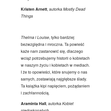
Kristen Arnett
, autorka
Mostly Dead
Things
Thelma i Louise
, tylko bardziej
bezwzględna i mroczna. Ta powieść
każe nam zastanowić się, dlaczego
wciąż potrzebujemy historii o kobietach
w naszym życiu i kobietach w mediach.
I że to opowieści, które snujemy o nas
samych, zostawiają najgłębsze ślady.
Ta książka kipi napięciem, pożądaniem
i zachłannością.
Araminta Hall
, autorka
Kobiet
niedoskonałych