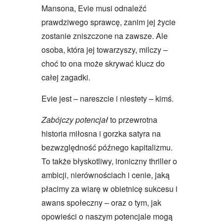
Mansona, Evie musi odnaleźć
prawdziwego sprawcę, zanim jej życie
zostanie zniszczone na zawsze. Ale
osoba, która jej towarzyszy, milczy –
choć to ona może skrywać klucz do
całej zagadki.
Evie jest – nareszcie i niestety – kimś.
Zabójczy potencjał
to przewrotna
historia miłosna i gorzka satyra na
bezwzględność późnego kapitalizmu.
To także błyskotliwy, ironiczny thriller o
ambicji, nierównościach i cenie, jaką
płacimy za wiarę w obietnicę sukcesu i
awans społeczny – oraz o tym, jak
opowieści o naszym potencjale mogą