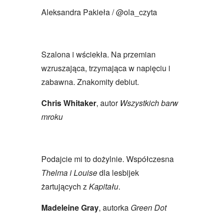
Aleksandra Pakieła / @ola_czyta
Szalona i wściekła. Na przemian
wzruszająca, trzymająca w napięciu i
zabawna. Znakomity debiut.
Chris Whitaker
, autor
Wszystkich barw
mroku
Podajcie mi to dożylnie. Współczesna
Thelma i Louise
dla lesbijek
żartujących z
Kapitału
.
Madeleine Gray
, autorka
Green Dot