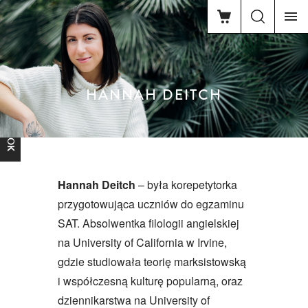
HANNAH DEITCH
FACEBOOK
Hannah Deitch
– była korepetytorka
przygotowująca uczniów do egzaminu
SAT. Absolwentka filologii angielskiej
na University of California w Irvine,
gdzie studiowała teorię marksistowską
i współczesną kulturę popularną, oraz
dziennikarstwa na University of