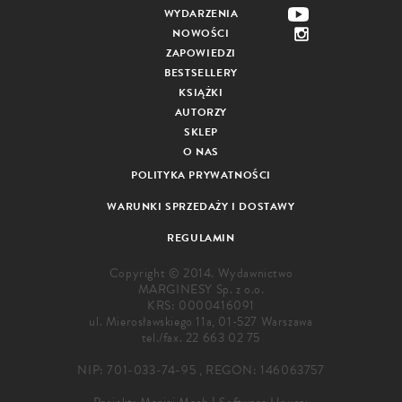
WYDARZENIA
NOWOŚCI
ZAPOWIEDZI
BESTSELLERY
KSIĄŻKI
AUTORZY
SKLEP
O NAS
POLITYKA PRYWATNOŚCI
WARUNKI SPRZEDAŻY I DOSTAWY
REGULAMIN
Copyright © 2014. Wydawnictwo
MARGINESY Sp. z o.o.
KRS: 0000416091
ul. Mierosławskiego 11a, 01-527 Warszawa
tel./fax.
22 663 02 75
NIP: 701-033-74-95 , REGON: 146063757