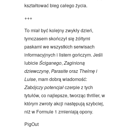
kształtować bieg całego życia.
+++
To miał być kolejny zwykły dzień,
tymczasem skończył się żółtymi
paskami we wszystkich serwisach
informacyjnych i listem gończym. Jeśli
lubicie
Ściganego
,
Zaginioną
dziewczynę
,
Parasite
oraz
Thelmę i
Luise
, mam dobrą wiadomość:
Zabójczy potencjał
czerpie z tych
tytułów, co najlepsze, tworząc thriller, w
którym zwroty akcji następują szybciej,
niż w Formule 1 zmieniają opony.
PigOut