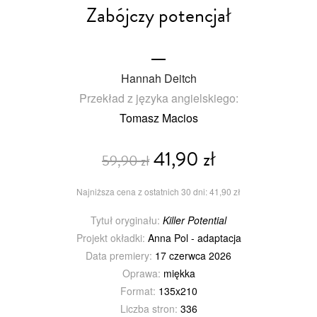
Zabójczy potencjał
Hannah Deitch
Przekład z języka angielskiego:
Tomasz Macios
41,90 zł
59,90 zł
Najniższa cena z ostatnich 30 dni: 41,90 zł
Tytuł oryginału:
Killer Potential
Projekt okładki:
Anna Pol - adaptacja
Data premiery:
17 czerwca 2026
Oprawa:
miękka
Format:
135x210
Liczba stron:
336