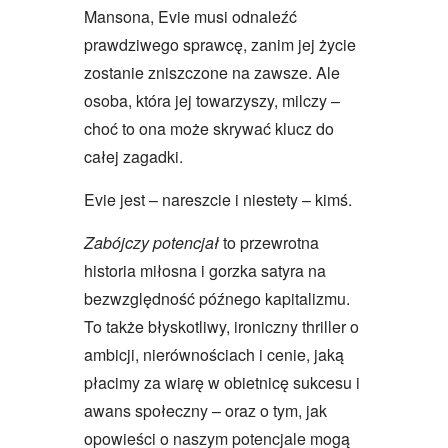
Mansona, Evie musi odnaleźć
prawdziwego sprawcę, zanim jej życie
zostanie zniszczone na zawsze. Ale
osoba, która jej towarzyszy, milczy –
choć to ona może skrywać klucz do
całej zagadki.
Evie jest – nareszcie i niestety – kimś.
Zabójczy potencjał
to przewrotna
historia miłosna i gorzka satyra na
bezwzględność późnego kapitalizmu.
To także błyskotliwy, ironiczny thriller o
ambicji, nierównościach i cenie, jaką
płacimy za wiarę w obietnicę sukcesu i
awans społeczny – oraz o tym, jak
opowieści o naszym potencjale mogą