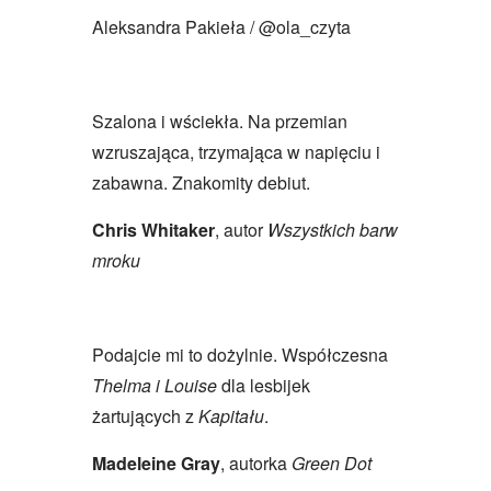
Aleksandra Pakieła / @ola_czyta
Szalona i wściekła. Na przemian
wzruszająca, trzymająca w napięciu i
zabawna. Znakomity debiut.
Chris Whitaker
, autor
Wszystkich barw
mroku
Podajcie mi to dożylnie. Współczesna
Thelma i Louise
dla lesbijek
żartujących z
Kapitału
.
Madeleine Gray
, autorka
Green Dot