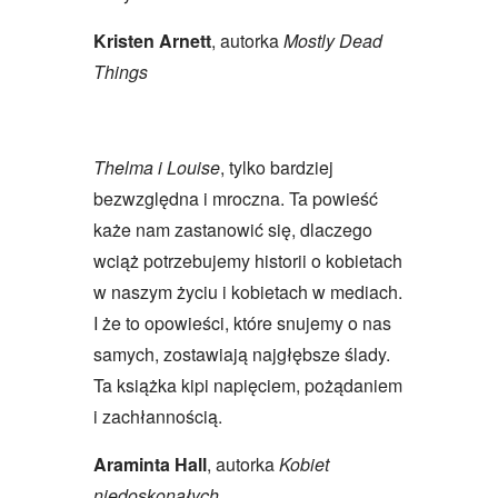
Kristen Arnett
, autorka
Mostly Dead
Things
Thelma i Louise
, tylko bardziej
bezwzględna i mroczna. Ta powieść
każe nam zastanowić się, dlaczego
wciąż potrzebujemy historii o kobietach
w naszym życiu i kobietach w mediach.
I że to opowieści, które snujemy o nas
samych, zostawiają najgłębsze ślady.
Ta książka kipi napięciem, pożądaniem
i zachłannością.
Araminta Hall
, autorka
Kobiet
niedoskonałych