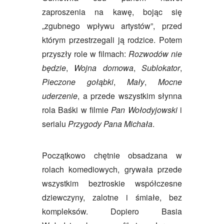
zaproszenia na kawę, bojąc się
„zgubnego wpływu artystów”, przed
którym przestrzegali ją rodzice. Potem
przyszły role w filmach:
Rozwodów nie
będzie
,
Wojna domowa
,
Sublokator
,
Pieczone gołąbki
,
Mały
,
Mocne
uderzenie
, a przede wszystkim słynna
rola Baśki w filmie
Pan Wołodyjowski
i
serialu
Przygody Pana Michała
.
Początkowo chętnie obsadzana w
rolach komediowych, grywała przede
wszystkim beztroskie współczesne
dziewczyny, zalotne i śmiałe, bez
kompleksów. Dopiero Basia