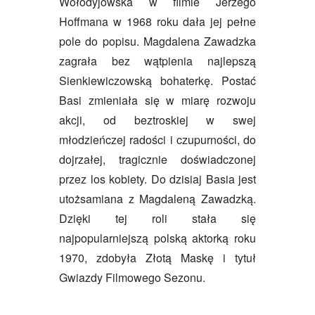
Wołodyjowska w filmie Jerzego
Hoffmana w 1968 roku dała jej pełne
pole do popisu. Magdalena Zawadzka
zagrała bez wątpienia najlepszą
Sienkiewiczowską bohaterkę. Postać
Basi zmieniała się w miarę rozwoju
akcji, od beztroskiej w swej
młodzieńczej radości i czupurności, do
dojrzałej, tragicznie doświadczonej
przez los kobiety. Do dzisiaj Basia jest
utożsamiana z Magdaleną Zawadzką.
Dzięki tej roli stała się
najpopularniejszą polską aktorką roku
1970, zdobyła Złotą Maskę i tytuł
Gwiazdy Filmowego Sezonu.