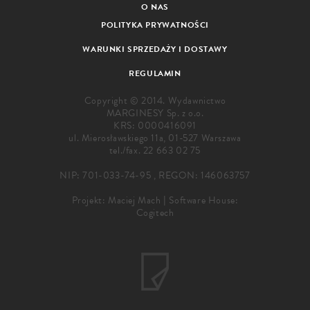
O NAS
POLITYKA PRYWATNOŚCI
WARUNKI SPRZEDAŻY I DOSTAWY
REGULAMIN
Copyright © 2014. Wydawnictwo
MARGINESY Sp. z o.o.
KRS: 0000416091
ul. Mierosławskiego 11a, 01-527 Warszawa
tel./fax.
22 663 02 75
NIP: 701-033-74-95 , REGON: 146063757
Projekt:
Maciej Mach
|
Software House:
Cogitech