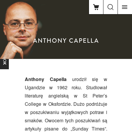
ANTHONY CAPELLA
FACEBOOK
Anthony Capella
urodził się w
Ugandzie w 1962 roku. Studiował
literaturę angielską w St Peter’s
College w Oksfordzie. Dużo podróżuje
w poszukiwaniu wyjątkowych potraw i
smaków. Owocem tych poszukiwań są
artykuły pisane do „Sunday Times”.