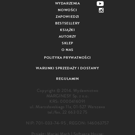
WYDARZENIA
NOWOŚCI
ZAPOWIEDZI
BESTSELLERY
KSIĄŻKI
AUTORZY
SKLEP
O NAS
POLITYKA PRYWATNOŚCI
WARUNKI SPRZEDAŻY I DOSTAWY
REGULAMIN
Copyright © 2014. Wydawnictwo
MARGINESY Sp. z o.o.
KRS: 0000416091
ul. Mierosławskiego 11a, 01-527 Warszawa
tel./fax.
22 663 02 75
NIP: 701-033-74-95 , REGON: 146063757
Projekt:
Maciej Mach
|
Software House: