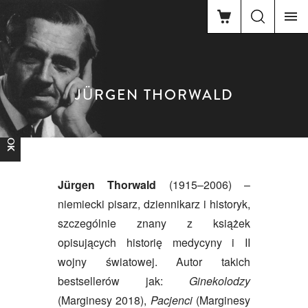
JÜRGEN THORWALD
FACEBOOK
Jürgen Thorwald
(1915–2006) –
niemiecki pisarz, dziennikarz i historyk,
szczególnie znany z książek
opisujących historię medycyny i II
wojny światowej. Autor takich
bestsellerów jak:
Ginekolodzy
(Marginesy 2018),
Pacjenci
(Marginesy