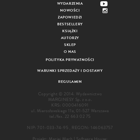
WYDARZENIA
NOWOŚCI
ZAPOWIEDZI
BESTSELLERY
KSIĄŻKI
AUTORZY
SKLEP
O NAS
POLITYKA PRYWATNOŚCI
WARUNKI SPRZEDAŻY I DOSTAWY
REGULAMIN
Copyright © 2014. Wydawnictwo
MARGINESY Sp. z o.o.
KRS: 0000416091
ul. Mierosławskiego 11a, 01-527 Warszawa
tel./fax.
22 663 02 75
NIP: 701-033-74-95 , REGON: 146063757
Projekt:
Maciej Mach
|
Software House: