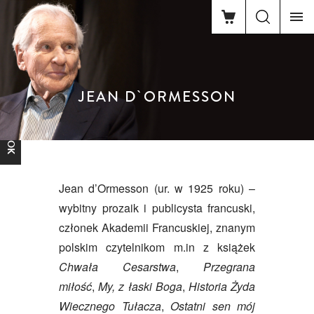
JEAN D`ORMESSON
FACEBOOK
Jean d’Ormesson (ur. w 1925 roku) –
wybitny prozaik i publicysta francuski,
członek Akademii Francuskiej, znanym
polskim czytelnikom m.in z książek
Chwała Cesarstwa
,
Przegrana
miłość
,
My, z łaski Boga
,
Historia Żyda
Wiecznego Tułacza
,
Ostatni sen mój