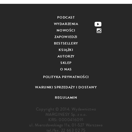
PODCAST
WYDARZENIA
NOWOŚCI
ZAPOWIEDZI
BESTSELLERY
KSIĄŻKI
AUTORZY
SKLEP
O NAS
POLITYKA PRYWATNOŚCI
WARUNKI SPRZEDAŻY I DOSTAWY
REGULAMIN
Copyright © 2014. Wydawnictwo
MARGINESY Sp. z o.o.
KRS: 0000416091
ul. Mierosławskiego 11a, 01-527 Warszawa
tel./fax.
22 663 02 75