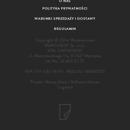
O NAS
POLITYKA PRYWATNOŚCI
WARUNKI SPRZEDAŻY I DOSTAWY
REGULAMIN
Copyright © 2014. Wydawnictwo
MARGINESY Sp. z o.o.
KRS: 0000416091
ul. Mierosławskiego 11a, 01-527 Warszawa
tel./fax.
22 663 02 75
NIP: 701-033-74-95 , REGON: 146063757
Projekt:
Maciej Mach
|
Software House:
Cogitech