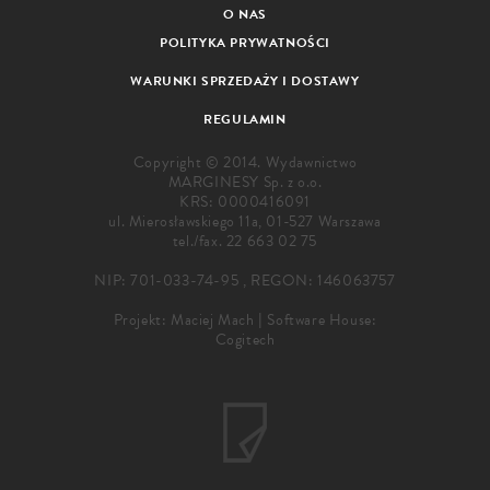
O NAS
POLITYKA PRYWATNOŚCI
WARUNKI SPRZEDAŻY I DOSTAWY
REGULAMIN
Copyright © 2014. Wydawnictwo
MARGINESY Sp. z o.o.
KRS: 0000416091
ul. Mierosławskiego 11a, 01-527 Warszawa
tel./fax.
22 663 02 75
NIP: 701-033-74-95 , REGON: 146063757
Projekt:
Maciej Mach
|
Software House:
Cogitech