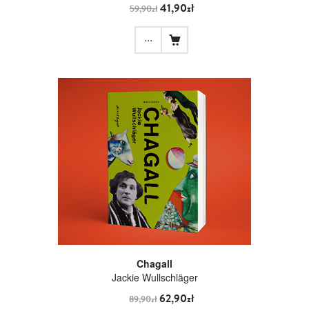
41,90zł
59,90zł
...
Chagall
Jackie Wullschläger
62,90zł
89,90zł