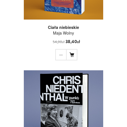
Ciała niebieskie
Maja Wolny
38,40zł
54,90zł
...