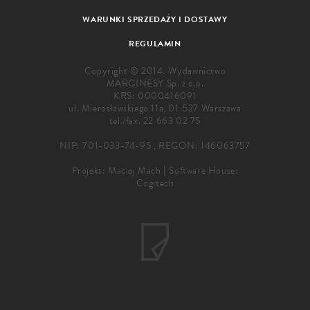
WARUNKI SPRZEDAŻY I DOSTAWY
REGULAMIN
Copyright © 2014. Wydawnictwo
MARGINESY Sp. z o.o.
KRS: 0000416091
ul. Mierosławskiego 11a, 01-527 Warszawa
tel./fax.
22 663 02 75
NIP: 701-033-74-95 , REGON: 146063757
Projekt:
Maciej Mach
|
Software House:
Cogitech