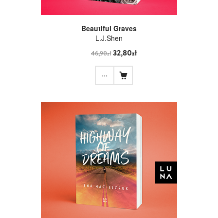
Beautiful Graves
L.J.Shen
32,80zł
46,90zł
...