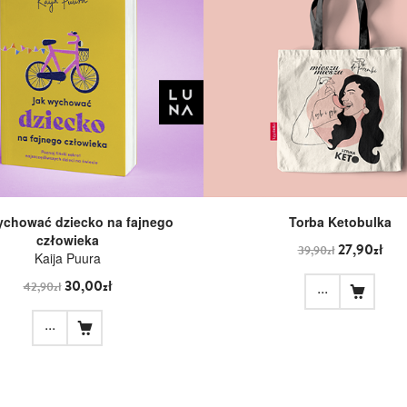
ychować dziecko na fajnego
Torba Ketobulka
człowieka
27,90zł
39,90zł
Kaija Puura
30,00zł
...
42,90zł
...