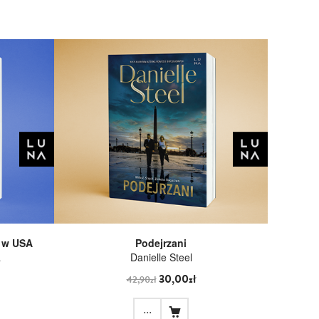
e w USA
Podejrzani
a
Danielle Steel
30,00zł
42,90zł
...