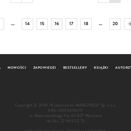
...
14
15
16
17
18
...
20
A
NOWOŚCI
ZAPOWIEDZI
BESTSELLERY
KSIĄŻKI
AUTORZ
Copyright © 2014. Wydawnictwo MARGINESY Sp. z o.o.
KRS: 0000416091
ul. Mierosławskiego 11a, 01-527 Warszawa
tel./fax.
22 663 02 75