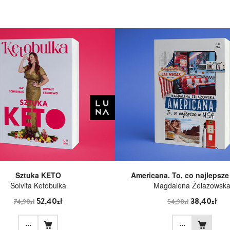
Sztuka KETO
Americana. To, co najlepsz
Solvita Ketobulka
Magdalena Żelazowsk
52,40zł
38,40zł
74,90zł
54,90zł
...
...