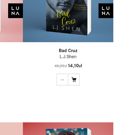
Bad Cruz
L.J.Shen
14,10zł
46,90zł
...