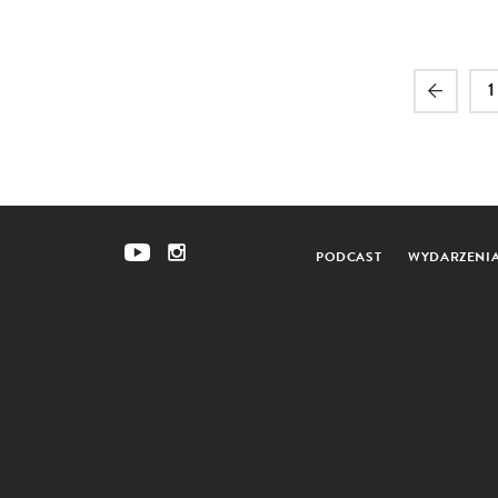
1
PODCAST
WYDARZENI