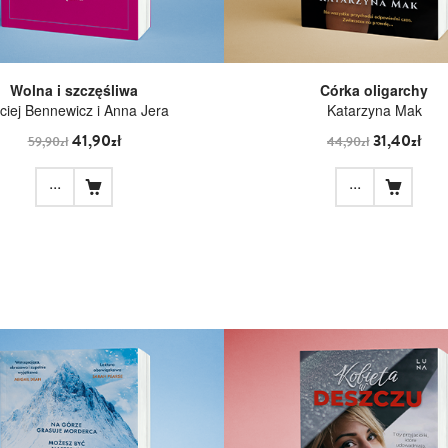
Wolna i szczęśliwa
Córka oligarchy
iej Bennewicz i Anna Jera
Katarzyna Mak
41,90zł
31,40zł
59,90zł
44,90zł
...
...