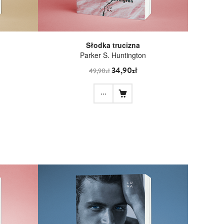
Słodka trucizna
Parker S. Huntington
34,90zł
49,90zł
...