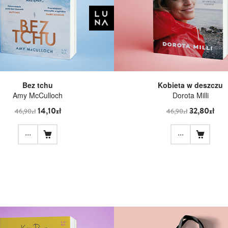
Bez tchu
Kobieta w deszczu
Amy McCulloch
Dorota Milli
14,10zł
32,80zł
46,90zł
46,90zł
...
...