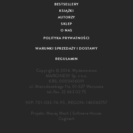
BESTSELLERY
KSIĄŻKI
AUTORZY
SKLEP
O NAS
POLITYKA PRYWATNOŚCI
WARUNKI SPRZEDAŻY I DOSTAWY
REGULAMIN
Copyright © 2014. Wydawnictwo
MARGINESY Sp. z o.o.
KRS: 0000416091
ul. Mierosławskiego 11a, 01-527 Warszawa
tel./fax.
22 663 02 75
NIP: 701-033-74-95 , REGON: 146063757
Projekt:
Maciej Mach
|
Software House:
Cogitech