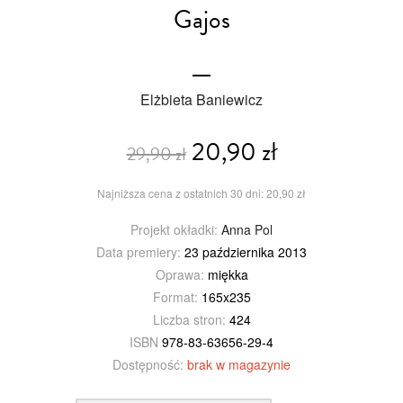
Gajos
Elżbieta Baniewicz
20,90 zł
29,90 zł
Najniższa cena z ostatnich 30 dni: 20,90 zł
Projekt okładki:
Anna Pol
Data premiery:
23 października 2013
Oprawa:
miękka
Format:
165x235
Liczba stron:
424
ISBN
978-83-63656-29-4
Dostępność:
brak w magazynie