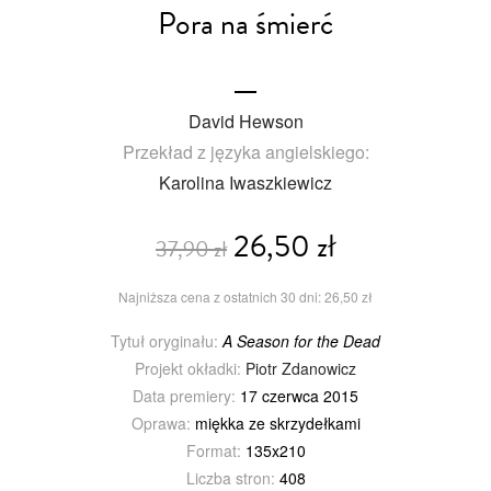
Pora na śmierć
David Hewson
Przekład z języka angielskiego:
Karolina Iwaszkiewicz
26,50 zł
37,90 zł
Najniższa cena z ostatnich 30 dni: 26,50 zł
Tytuł oryginału:
A Season for the Dead
Projekt okładki:
Piotr Zdanowicz
Data premiery:
17 czerwca 2015
Oprawa:
miękka ze skrzydełkami
Format:
135x210
Liczba stron:
408