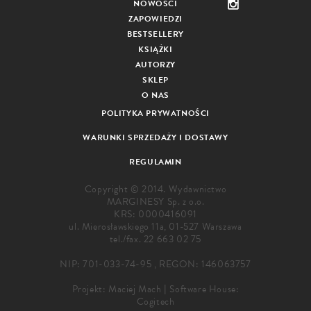
NOWOŚCI
ZAPOWIEDZI
BESTSELLERY
KSIĄŻKI
AUTORZY
SKLEP
O NAS
POLITYKA PRYWATNOŚCI
WARUNKI SPRZEDAŻY I DOSTAWY
REGULAMIN
Copyright © 2014. Wydawnictwo
MARGINESY Sp. z o.o.
KRS: 0000416091
ul. Mierosławskiego 11a, 01-527 Warszawa
tel./fax.
22 663 02 75
NIP: 701-033-74-95 , REGON: 146063757
Projekt:
Maciej Mach
|
Software House:
Cogitech