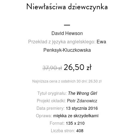
Niewłaściwa dziewczynka
David Hewson
Przekład z języka angielskiego:
Ewa
Penksyk-Kluczkowska
26,50 zł
37,90 zł
Najniższa cena z ostatnich 30 dni: 26,50 zł
Tytuł oryginału:
The Wrong Girl
Projekt okładki:
Piotr Zdanowicz
Data premiery:
13 stycznia 2016
Oprawa:
miękka ze skrzydełkami
Format:
135 x 210
Liczba stron:
408