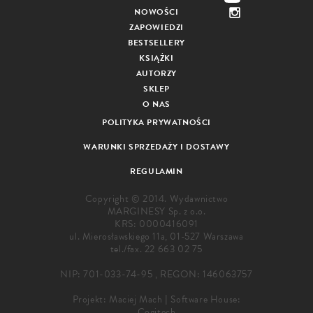
NOWOŚCI
ZAPOWIEDZI
BESTSELLERY
KSIĄŻKI
AUTORZY
SKLEP
O NAS
POLITYKA PRYWATNOŚCI
WARUNKI SPRZEDAŻY I DOSTAWY
REGULAMIN
Copyright © 2014. Wydawnictwo
MARGINESY Sp. z o.o.
KRS: 0000416091
ul. Mierosławskiego 11a, 01-527 Warszawa
tel./fax.
22 663 02 75
NIP: 701-033-74-95 , REGON: 146063757
Projekt:
Maciej Mach
|
Software House:
Cogitech