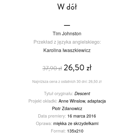
W dół
Tim Johnston
Przekład z języka angielskiego:
Karolina Iwaszkiewicz
26,50 zł
37,90 zł
Najniższa cena z ostatnich 30 dni: 26,50 zł
Tytuł oryginału:
Descent
Projekt okładki:
Anne Winslow, adaptacja
Piotr Zdanowicz
Data premiery:
16 marca 2016
Oprawa:
miękka ze skrzydełkami
Format:
135x210