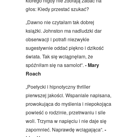
którego nigdy nie zdołają zadać na
głos: Kiedy przestać szukać?
„
Dawno nie czytałam tak dobrej
książki. Johnston ma nadludzki dar
obserwacji i potrafi niezwykle
sugestywnie oddać piękno i dzikość
świata. Tak się wciągnęłam, że
spóźniłam się na samolot
”
.
- Mary
Roach
„
Poetycki i hipnotyczny thriller
pierwszej jakości. Wspaniale napisana,
prowokująca do myślenia i niepokojąca
powieść o rodzinie, przetrwaniu i sile
woli. Trzyma w napięciu i nie daje się
zapomnieć. Naprawdę wciągająca
”
.
-