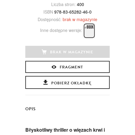
Liczba stron:
400
ISBN
978-83-65282-46-0
Dostępność:
brak w magazynie
Inne dostępne wersje:
BRAK W MAGAZYNIE
FRAGMENT
POBIERZ OKŁADKĘ
OPIS
Błyskotliwy thriller o więzach krwi i