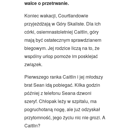
walce o przetrwanie.
Koniec wakacji, Courtlandowie
przyjeżdżają w Góry Skaliste. Dla ich
córki, osiemnastoletniej Caitlin, góry
mają być ostatecznym sprawdzianem
biegowym. Jej rodzice liczą na to, że
wspólny urlop pomoże im posklejać
związek.
P
ierwszego ranka Caitlin i jej młodszy
brat Sean idą pobiegać. Kilka godzin
później z telefonu Seana dzwoni
szeryf. Chłopak leży w szpitalu, ma
pogruchotaną nogę, ale już odzyskał
przytomność, jego życiu nic nie grozi. A
Caitlin?