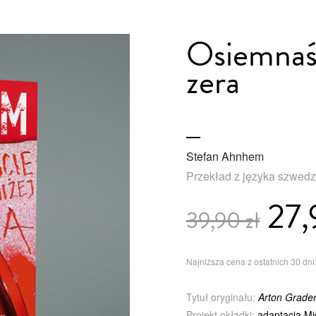
Osiemnaśc
zera
Stefan Ahnhem
Przekład z języka szwed
27,
39,90 zł
Najniższa cena z ostatnich 30 dni:
Tytuł oryginału:
Arton Grade
Projekt okładki:
adaptacja Mi