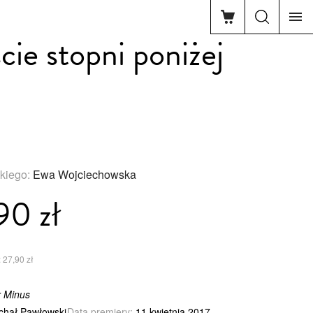
ie stopni poniżej
zkiego:
Ewa Wojciechowska
90 zł
 27,90 zł
r Minus
chał Pawłowski
Data premiery:
11 kwietnia 2017