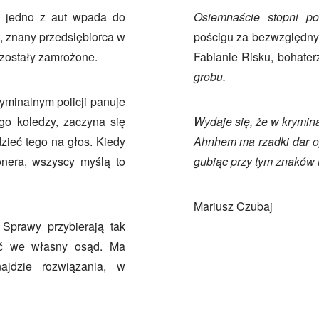
a jedno z aut wpada do
Osiemnaście stopni po
, znany przedsiębiorca w
pościgu za bezwzględnym
i zostały zamrożone.
Fabianie Risku, bohate
grobu.
ryminalnym policji panuje
go koledzy, zaczyna się
Wydaje się, że w krymin
zieć tego na głos. Kiedy
Ahnhem ma rzadki dar op
nera, wszyscy myślą to
gubiąc przy tym znaków
Mariusz Czubaj
Sprawy przybierają tak
zyć we własny osąd. Ma
ajdzie rozwiązania, w