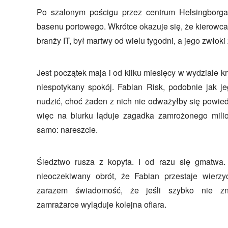
Po szalonym pościgu przez centrum Helsingborg
basenu portowego. Wkrótce okazuje się, że kierowca
branży IT, był martwy od wielu tygodni, a jego zwłok
Jest początek maja i od kilku miesięcy w wydziale k
niespotykany spokój. Fabian Risk, podobnie jak je
nudzić, choć żaden z nich nie odważyłby się powied
więc na biurku ląduje zagadka zamrożonego milio
samo: nareszcie.
Śledztwo rusza z kopyta. I od razu się gmatwa. 
nieoczekiwany obrót, że Fabian przestaje wier
zarazem świadomość, że jeśli szybko nie zn
zamrażarce wyląduje kolejna ofiara.