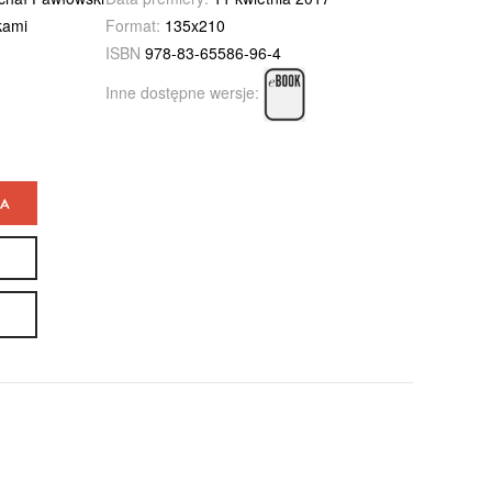
kami
Format:
135x210
ISBN
978-83-65586-96-4
Inne dostępne wersje:
KA