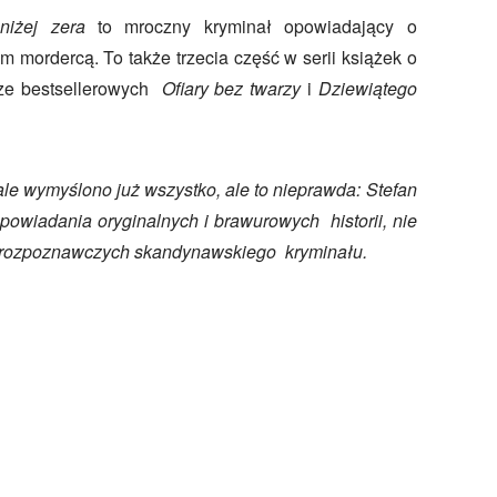
niżej zera
to mroczny kryminał opowiadający o
 mordercą. To także trzecia część w serii książek o
rze bestsellerowych
Ofiary bez twarzy
i
Dziewiątego
ale wymyślono już wszystko, ale to nieprawda: Stefan
owiadania oryginalnych i brawurowych historii, nie
 rozpoznawczych skandynawskiego kryminału.