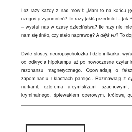
Ileż razy każdy z nas mówił: „Mam to na końcu jęz
czegoś przypomnieć? Ile razy jakiś przedmiot – ja
– wysłał nas w czasy dzieciństwa? Ile razy nie mi
nam się śniło, czy stało naprawdę? A
déjà vu
? To do
Dwie siostry, neuropsycholożka i dziennikarka, wyr
od odkrycia hipokampu aż po nowoczesne czytan
rezonansu magnetycznego. Opowiadają o fałs
zapominaniu i klastrach pamięci. Rozmawiają z sy
nurkami, czterema arcymistrzami szachowymi
kryminalnego, śpiewakiem operowym, królową quiz