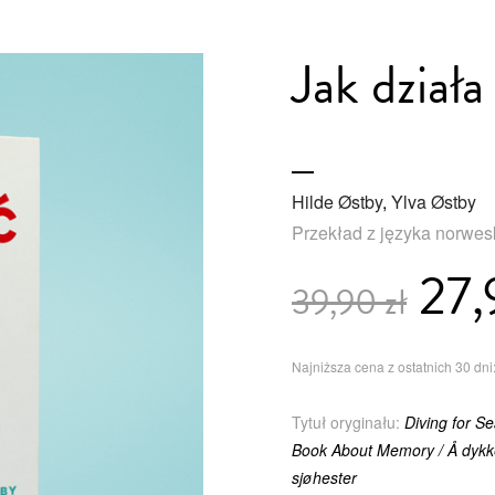
Jak dział
Hilde Østby
,
Ylva Østby
Przekład z języka norwes
27,
39,90 zł
Najniższa cena z ostatnich 30 dni:
Tytuł oryginału:
Diving for S
Book About Memory / Å dykke
sjøhester