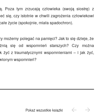
ką. Poza tym zrzucają człowieka (swoją siostrę) z
eć się, czy istotnie w chwili zagrożenia człowiekowi
całe życie (spokojnie, miała spadochron).
zy możemy polegać na pamięci? Jak to się dzieje, że
óżnią się od wspomnień starszych? Czy można
 żyć z traumatycznymi wspomnieniami – i jak żyć,
awionym wspomnień?
Pokaż wszystkie książki