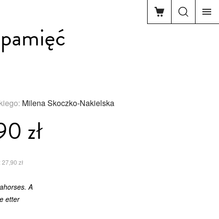
a pamięć
kiego:
Milena Skoczko-Nakielska
90 zł
 27,90 zł
eahorses. A
 etter