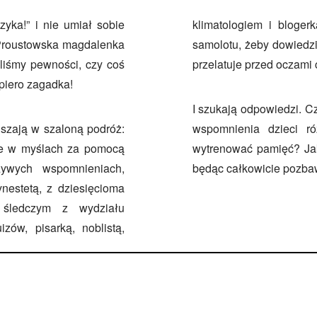
yka!” i nie umiał sobie
klimatologiem i bloger
k Proustowska magdalenka
samolotu, żeby dowiedzi
eliśmy pewności, czy coś
przelatuje przed oczami 
piero zagadka!
I szukają odpowiedzi. C
uszają w szaloną podróż:
wspomnienia dzieci r
ie w myślach za pomocą
wytrenować pamięć? Jak
zywych wspomnieniach,
będąc całkowicie pozb
nestetą, z dziesięcioma
, śledczym z wydziału
ów, pisarką, noblistą,