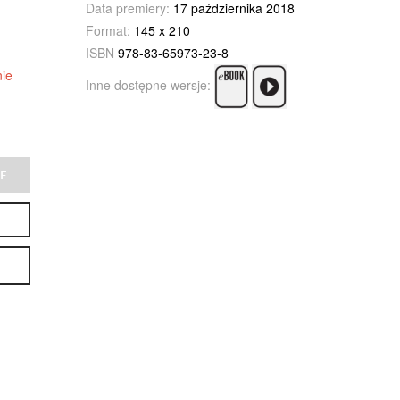
Data premiery:
17 października 2018
Format:
145 x 210
ISBN
978-83-65973-23-8
ie
Inne dostępne wersje:
E