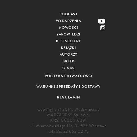
PODCAST
WYDARZENIA
NOWOŚCI
ZAPOWIEDZI
BESTSELLERY
KSIĄŻKI
AUTORZY
SKLEP
O NAS
POLITYKA PRYWATNOŚCI
WARUNKI SPRZEDAŻY I DOSTAWY
REGULAMIN
Copyright © 2014. Wydawnictwo
MARGINESY Sp. z o.o.
KRS: 0000416091
ul. Mierosławskiego 11a, 01-527 Warszawa
tel./fax.
22 663 02 75