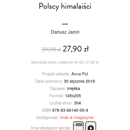
Polscy himalaiści
Dariusz Jaroń
27,90 zł
39,90 zł
Najniższa cena z ostatnich 30 dni: 27,90 zł
Projekt okładki:
Anna Pol
Data premiery:
30 stycznia 2019
Oprawa:
miękka
Format:
145x205
Liczba stron:
304
ISBN
978-83-66140-05-9
Dostępność:
brak w magazynie
Inne dostępne wersje: