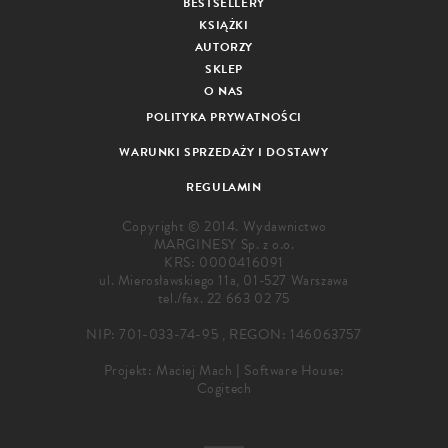
BESTSELLERY
KSIĄŻKI
AUTORZY
SKLEP
O NAS
POLITYKA PRYWATNOŚCI
WARUNKI SPRZEDAŻY I DOSTAWY
REGULAMIN
Copyright © 2014. Wydawnictwo
MARGINESY Sp. z o.o.
KRS: 0000416091
ul. Mierosławskiego 11a, 01-527 Warszawa
tel./fax.
22 663 02 75
NIP: 701-033-74-95 , REGON: 146063757
Projekt:
Maciej Mach
|
Software House:
Cogitech