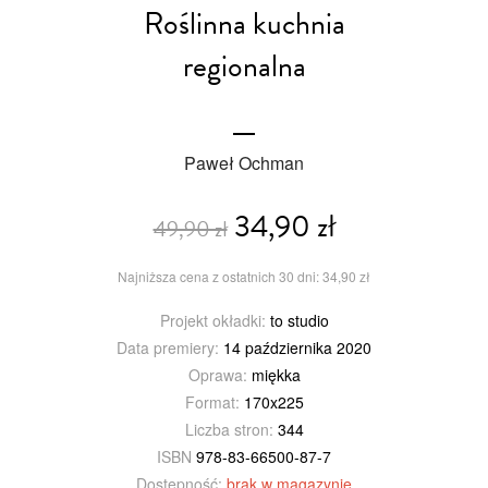
Roślinna kuchnia
regionalna
Paweł Ochman
34,90 zł
49,90 zł
Najniższa cena z ostatnich 30 dni: 34,90 zł
Projekt okładki:
to studio
Data premiery:
14 października 2020
Oprawa:
miękka
Format:
170x225
Liczba stron:
344
ISBN
978-83-66500-87-7
Dostępność:
brak w magazynie