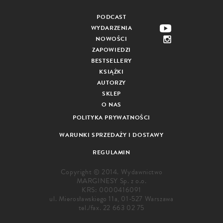
PODCAST
WYDARZENIA
NOWOŚCI
ZAPOWIEDZI
BESTSELLERY
KSIĄŻKI
AUTORZY
SKLEP
O NAS
POLITYKA PRYWATNOŚCI
WARUNKI SPRZEDAŻY I DOSTAWY
REGULAMIN
Copyright © 2014. Wydawnictwo
MARGINESY Sp. z o.o.
KRS: 0000416091
ul. Mierosławskiego 11a, 01-527 Warszawa
tel./fax.
22 663 02 75