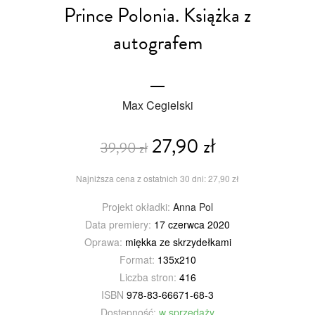
Prince Polonia. Książka z
autografem
Max Cegielski
27,90 zł
39,90 zł
Najniższa cena z ostatnich 30 dni: 27,90 zł
Projekt okładki:
Anna Pol
Data premiery:
17 czerwca 2020
Oprawa:
miękka ze skrzydełkami
Format:
135x210
Liczba stron:
416
ISBN
978-83-66671-68-3
Dostępność:
w sprzedaży