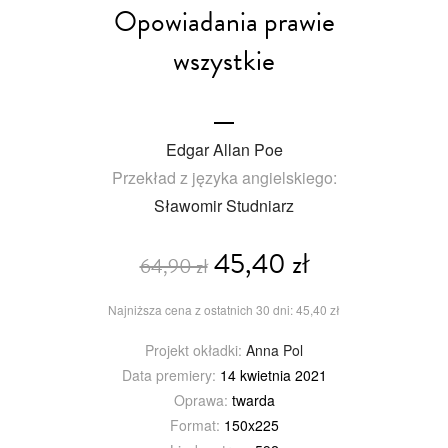
Opowiadania prawie
wszystkie
Edgar Allan Poe
Przekład z języka angielskiego:
Sławomir Studniarz
45,40 zł
64,90 zł
Najniższa cena z ostatnich 30 dni: 45,40 zł
Projekt okładki:
Anna Pol
Data premiery:
14 kwietnia 2021
Oprawa:
twarda
Format:
150x225