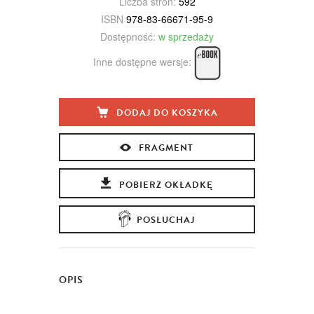
Liczba stron:
592
ISBN
978-83-66671-95-9
Dostępność:
w sprzedaży
Inne dostępne wersje:
DODAJ DO KOSZYKA
FRAGMENT
POBIERZ OKŁADKĘ
POSŁUCHAJ
OPIS