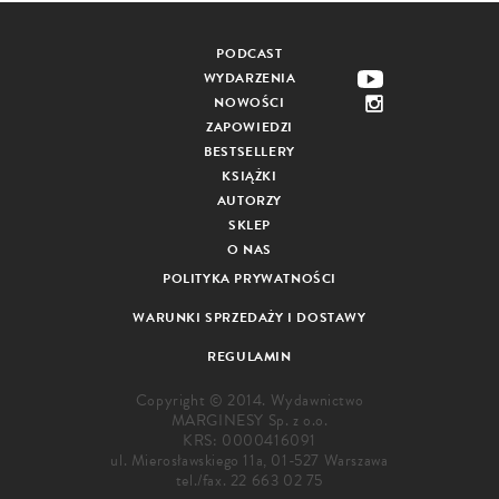
PODCAST
WYDARZENIA
NOWOŚCI
ZAPOWIEDZI
BESTSELLERY
KSIĄŻKI
AUTORZY
SKLEP
O NAS
POLITYKA PRYWATNOŚCI
WARUNKI SPRZEDAŻY I DOSTAWY
REGULAMIN
Copyright © 2014. Wydawnictwo
MARGINESY Sp. z o.o.
KRS: 0000416091
ul. Mierosławskiego 11a, 01-527 Warszawa
tel./fax.
22 663 02 75