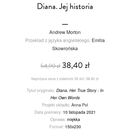
Diana. Jej historia
Andrew Morton
Przekład z języka angielskiego:
Emilia
Skowrońska
38,40 zł
54,90 zł
Najniższa cena z ostatnich 30 dni: 38,40 zł
Tytuł oryginału:
Diana. Her True Story - In
Her Own Words
Projekt okładki:
Anna Pol
Data premiery:
10 listopada 2021
Oprawa:
miękka
Format:
150x230