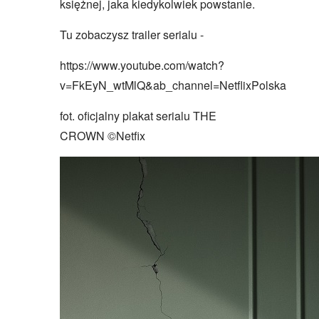
księżnej, jaka kiedykolwiek powstanie.
Tu zobaczysz trailer serialu -
https://www.youtube.com/watch?
v=FkEyN_wtMlQ&ab_channel=NetflixPolska
fot. oficjalny plakat serialu THE
CROWN ©Netfix