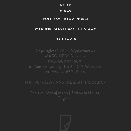
SKLEP
O NAS
POLITYKA PRYWATNOŚCI
WARUNKI SPRZEDAŻY I DOSTAWY
REGULAMIN
Copyright © 2014. Wydawnictwo
MARGINESY Sp. z o.o.
KRS: 0000416091
ul. Mierosławskiego 11a, 01-527 Warszawa
tel./fax.
22 663 02 75
NIP: 701-033-74-95 , REGON: 146063757
Projekt:
Maciej Mach
|
Software House:
Cogitech