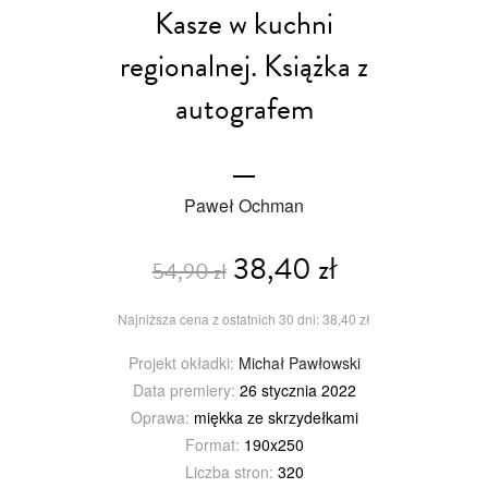
Kasze w kuchni
regionalnej. Książka z
autografem
Paweł Ochman
38,40 zł
54,90 zł
Najniższa cena z ostatnich 30 dni: 38,40 zł
Projekt okładki:
Michał Pawłowski
Data premiery:
26 stycznia 2022
Oprawa:
miękka ze skrzydełkami
Format:
190x250
Liczba stron:
320