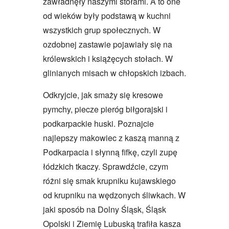
zawładnęły naszymi stołami. A to one
od wieków były podstawą w kuchni
wszystkich grup społecznych. W
ozdobnej zastawie pojawiały się na
królewskich i książęcych stołach. W
glinianych misach w chłopskich izbach.
Odkryjcie, jak smaży się kresowe
pymchy, piecze pieróg biłgorajski i
podkarpackie huski. Poznajcie
najlepszy makowiec z kaszą manną z
Podkarpacia i słynną fifkę, czyli zupę
łódzkich tkaczy. Sprawdźcie, czym
różni się smak krupniku kujawskiego
od krupniku na wędzonych śliwkach. W
jaki sposób na Dolny Śląsk, Śląsk
Opolski i Ziemię Lubuską trafiła kasza