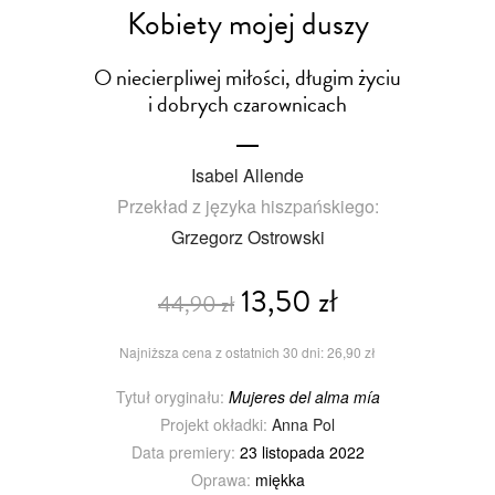
Kobiety mojej duszy
O niecierpliwej miłości, długim życiu
i dobrych czarownicach
Isabel Allende
Przekład z języka hiszpańskiego:
Grzegorz Ostrowski
13,50 zł
44,90 zł
Najniższa cena z ostatnich 30 dni: 26,90 zł
Tytuł oryginału:
Mujeres del alma mía
Projekt okładki:
Anna Pol
Data premiery:
23 listopada 2022
Oprawa:
miękka