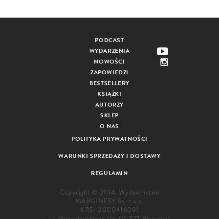
PODCAST
WYDARZENIA
NOWOŚCI
ZAPOWIEDZI
BESTSELLERY
KSIĄŻKI
AUTORZY
SKLEP
O NAS
POLITYKA PRYWATNOŚCI
WARUNKI SPRZEDAŻY I DOSTAWY
REGULAMIN
Copyright © 2014. Wydawnictwo
MARGINESY Sp. z o.o.
KRS: 0000416091
ul. Mierosławskiego 11a, 01-527 Warszawa