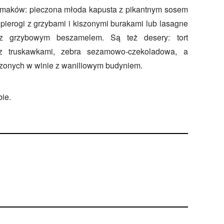
 smaków: pieczona młoda kapusta z pikantnym sosem
ierogi z grzybami i kiszonymi burakami lub lasagne
z grzybowym beszamelem. Są też desery: tort
 z truskawkami, zebra sezamowo-czekoladowa, a
szonych w winie z waniliowym budyniem.
ie.