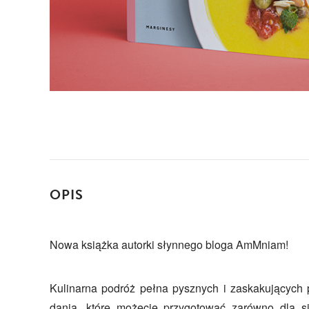
OPIS
Nowa książka autorki słynnego bloga AmMniam!
Kulinarna podróż pełna pysznych i zaskakujących p
dania, które możecie przygotować zarówno dla si