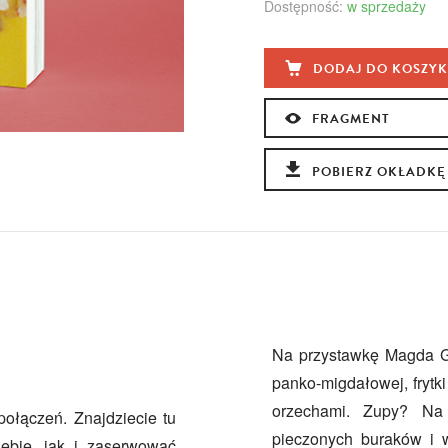
Dostępność:
w sprzedaży
DODAJ DO KOSZY
FRAGMENT
POBIERZ OKŁADKĘ
Na przystawkę Magda G
panko-migdałowej, frytk
orzechami. Zupy? Na 
ołączeń. Znajdziecie tu
pieczonych buraków i w
ebie, jak i zaserwować