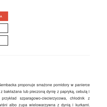
KA
embacka proponuje smażone pomidory w panierce
i z bakłażana lub pieczoną dynię z papryką, cebulą i
przykład szparagowo-ciecierzycowa, chłodnik z
iśni albo zupa wielowarzywna z dynią i kurkami.