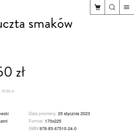
uczta smaków
50 zł
 19,50 zł
owski
Data premiery:
25 stycznia 2023
kami
Format:
170x225
ISBN
978-83-67510-24-0