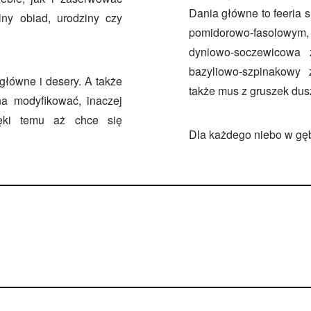
Dania główne to feeria
ny obiad, urodziny czy
pomidorowo-fasolowym, p
dyniowo-soczewicowa 
bazyliowo-szpinakowy
 główne i desery. A także
także mus z gruszek du
a modyfikować, inaczej
ięki temu aż chce się
Dla każdego niebo w gęb