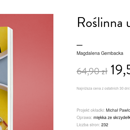
Roślinna 
Magdalena Gembacka
19,
64,90 zł
Najniższa cena z ostatnich 30 dni:
Projekt okładki:
Michał Pawł
Oprawa:
miękka ze skrzydeł
Liczba stron:
232