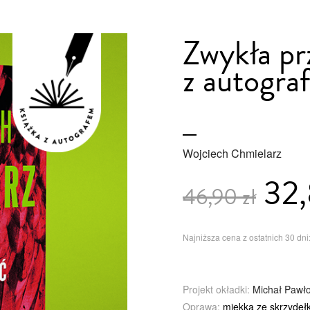
Zwykła pr
z autogra
Wojciech Chmielarz
32,
46,90 zł
Najniższa cena z ostatnich 30 dni:
Projekt okładki:
Michał Pawł
Oprawa:
miękka ze skrzydeł