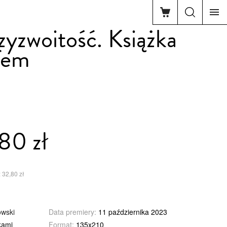
zyzwoitość. Książka
fem
80 zł
 32,80 zł
owski
Data premiery:
11 października 2023
kami
Format:
135x210