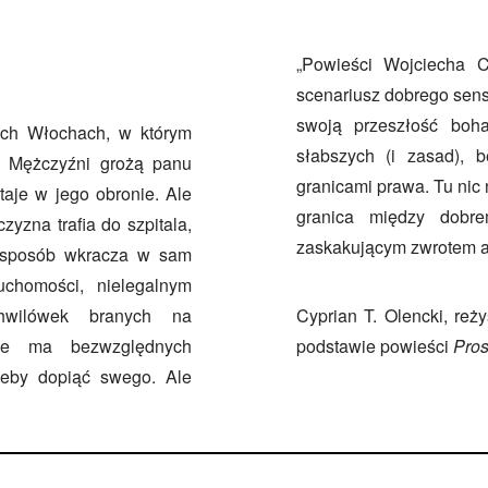
„Powieści Wojciecha 
scenariusz dobrego sens
swoją przeszłość boha
ch Włochach, w którym
słabszych (i zasad), 
. Mężczyźni grożą panu
granicami prawa. Tu nic 
aje w jego obronie. Ale
granica między dobr
yzna trafia do szpitala,
zaskakującym zwrotem akc
n sposób wkracza w sam
uchomości, nielegalnym
hwilówek branych na
Cyprian T. Olencki, reż
bie ma bezwzględnych
podstawie powieści
Pros
żeby dopiąć swego. Ale
.