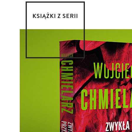
KSIĄŻKI Z SERII