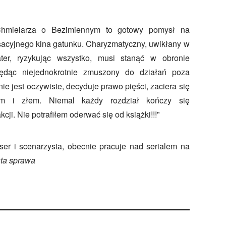
Chmielarza o Bezimiennym to gotowy pomysł na
acyjnego kina gatunku. Charyzmatyczny, uwikłany w
ter, ryzykując wszystko, musi stanąć w obronie
będąc niejednokrotnie zmuszony do działań poza
nie jest oczywiste, decyduje prawo pięści, zaciera się
em i złem. Niemal każdy rozdział kończy się
ji. Nie potrafiłem oderwać się od książki!!!”
yser i scenarzysta, obecnie pracuje nad serialem na
ta sprawa