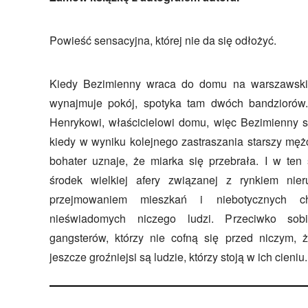
Powieść sensacyjna, której nie da się odłożyć.
Kiedy Bezimienny wraca do domu na warszawski
wynajmuje pokój, spotyka tam dwóch bandziorów
Henrykowi, właścicielowi domu, więc Bezimienny st
kiedy w wyniku kolejnego zastraszania starszy mężcz
bohater uznaje, że miarka się przebrała. I w te
środek wielkiej afery związanej z rynkiem nier
przejmowaniem mieszkań i niebotycznych c
nieświadomych niczego ludzi. Przeciwko so
gangsterów, którzy nie cofną się przed niczym, 
jeszcze groźniejsi są ludzie, którzy stoją w ich cieniu