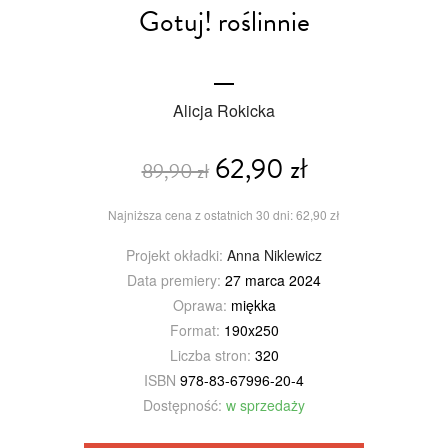
Gotuj! roślinnie
Alicja Rokicka
62,90 zł
89,90 zł
Najniższa cena z ostatnich 30 dni: 62,90 zł
Projekt okładki:
Anna Niklewicz
Data premiery:
27 marca 2024
Oprawa:
miękka
Format:
190x250
Liczba stron:
320
ISBN
978-83-67996-20-4
Dostępność:
w sprzedaży