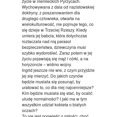
życie w niemieckich Pyrzycach.
Wychowywana z dala od nazistowskiej
doktryny, z poszanowaniem dla
drugiego człowieka, otwarta na
wielokulturowość, nie pojmuje tego, co
się dzieje w Trzeciej Rzeszy. Kiedy
umiera jej babcia, która dotychczas
roztaczała nad nią parasol
bezpieczeństwa, dziewczyna musi
szybko wydorośleć. Zaraz potem w jej
życiu pojawiają się mąż i córki, a na
horyzoncie – widmo wojny.
Ingrid jeszcze nie wie, z czym przyjdzie
jej się mierzyć. Do jakich czynów
będzie musiała się posunąć, by
uratować to, co dla niej najcenniejsze?
Kim będzie musiała się stać, by ocalić
ułudę normalności? I jaki ma w tym
wszystkim udział kobieta o białych
oczach?
To nie jest opowieść o miłości, choć