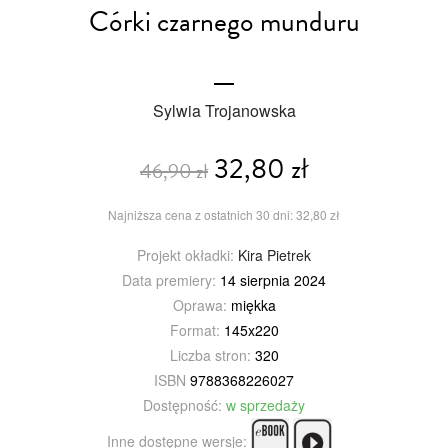
Córki czarnego munduru
Sylwia Trojanowska
32,80 zł
46,90 zł
Najniższa cena z ostatnich 30 dni: 32,80 zł
Projekt okładki:
Kira Pietrek
Data premiery:
14 sierpnia 2024
Oprawa:
miękka
Format:
145x220
Liczba stron:
320
ISBN
9788368226027
Dostępność:
w sprzedaży
Inne dostępne wersje: