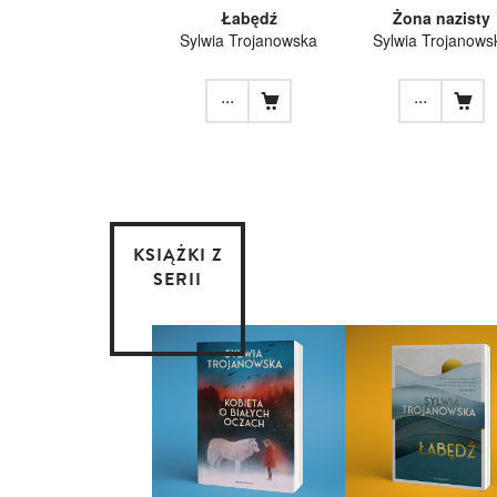
Łabędź
Żona nazisty
Sylwia Trojanowska
Sylwia Trojanows
...
...
KSIĄŻKI Z
SERII