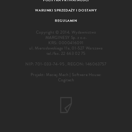
WARUNKI SPRZEDAŻY I DOSTAWY
REGULAMIN
Copyright © 2014. Wydawnictwo
MARGINESY Sp. z o.o.
KRS: 0000416091
ul. Mierosławskiego 11a, 01-527 Warszawa
tel./fax.
22 663 02 75
NIP: 701-033-74-95 , REGON: 146063757
Projekt:
Maciej Mach
|
Software House:
Cogitech