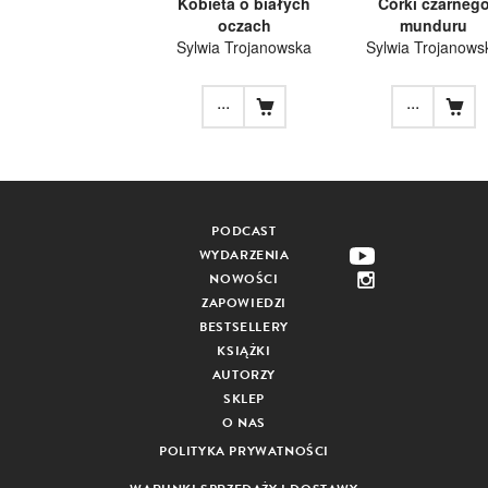
Kobieta o białych
Córki czarneg
oczach
munduru
Sylwia Trojanowska
Sylwia Trojanows
...
...
PODCAST
WYDARZENIA
NOWOŚCI
ZAPOWIEDZI
BESTSELLERY
KSIĄŻKI
AUTORZY
SKLEP
O NAS
POLITYKA PRYWATNOŚCI