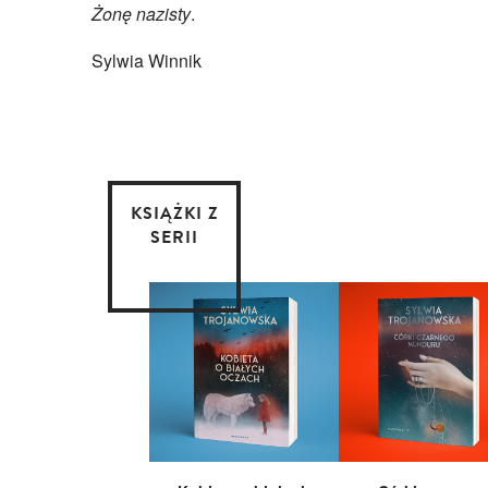
Żonę nazisty
.
Sylwia Winnik
KSIĄŻKI Z
SERII