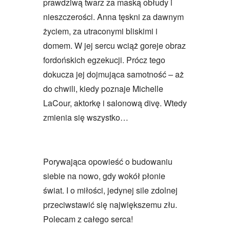
prawdziwą twarz za maską obłudy i
nieszczerości. Anna tęskni za dawnym
życiem, za utraconymi bliskimi i
domem. W jej sercu wciąż goreje obraz
fordońskich egzekucji. Prócz tego
dokucza jej dojmująca samotność – aż
do chwili, kiedy poznaje Michelle
LaCour, aktorkę i salonową divę. Wtedy
zmienia się wszystko…
Porywająca opowieść o budowaniu
siebie na nowo, gdy wokół płonie
świat. I o miłości, jedynej sile zdolnej
przeciwstawić się największemu złu.
Polecam z całego serca!