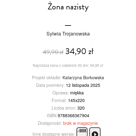
Żona nazisty
Sylwia Trojanowska
34,90 zł
49,90 zł
Najniższa cena z ostatnich 30 dni: 34,90 zł
Projekt okładki:
Katarzyna Borkowska
Data premiery:
12 listopada 2025
Oprawa:
miękka
Format:
145x220
Liczba stron:
320
ISBN
9788368367904
Dostępność:
brak w magazynie
Inne dostępne wersje: