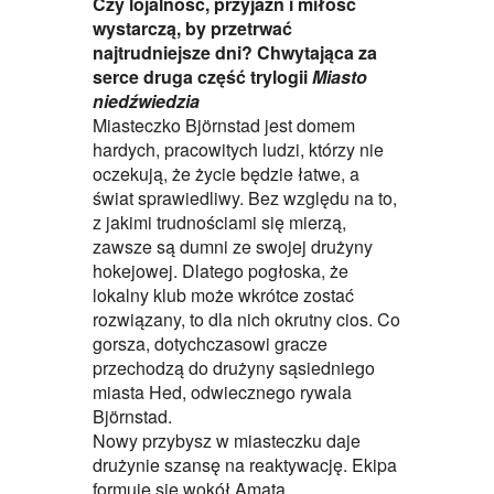
Czy lojalność, przyjaźń i miłość
wystarczą, by przetrwać
najtrudniejsze dni? Chwytająca za
serce druga część trylogii
Miasto
niedźwiedzia
Miasteczko Björnstad jest domem
hardych, pracowitych ludzi, którzy nie
oczekują, że życie będzie łatwe, a
świat sprawiedliwy. Bez względu na to,
z jakimi trudnościami się mierzą,
zawsze są dumni ze swojej drużyny
hokejowej. Dlatego pogłoska, że
lokalny klub może wkrótce zostać
rozwiązany, to dla nich okrutny cios. Co
gorsza, dotychczasowi gracze
przechodzą do drużyny sąsiedniego
miasta Hed, odwiecznego rywala
Björnstad.
Nowy przybysz w miasteczku daje
drużynie szansę na reaktywację. Ekipa
formuje się wokół Amata,