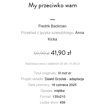
My przeciwko wam
Fredrik Backman
Przekład z języka szwedzkiego:
Anna
Kicka
41,90 zł
59,90 zł
Najniższa cena z ostatnich 30 dni: 41,90 zł
Tytuł oryginału:
Vi mot er
Projekt okładki:
Dawid Grzelak - adaptacja
Data premiery:
18 czerwca 2025
Oprawa:
miękka
Format:
135x210
Liczba stron:
456