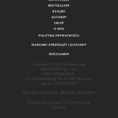
BESTSELLERY
KSIĄŻKI
AUTORZY
SKLEP
O NAS
POLITYKA PRYWATNOŚCI
WARUNKI SPRZEDAŻY I DOSTAWY
REGULAMIN
Copyright © 2014. Wydawnictwo
MARGINESY Sp. z o.o.
KRS: 0000416091
ul. Mierosławskiego 11a, 01-527 Warszawa
tel./fax.
22 663 02 75
NIP: 701-033-74-95 , REGON: 146063757
Projekt:
Maciej Mach
|
Software House:
Cogitech