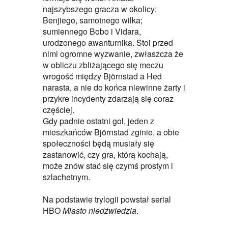
najszybszego gracza w okolicy;
Benjiego, samotnego wilka;
sumiennego Bobo i Vidara,
urodzonego awanturnika. Stoi przed
nimi ogromne wyzwanie, zwłaszcza że
w obliczu zbliżającego się meczu
wrogość między Björnstad a Hed
narasta, a nie do końca niewinne żarty i
przykre incydenty zdarzają się coraz
częściej.
Gdy padnie ostatni gol, jeden z
mieszkańców Björnstad zginie, a obie
społeczności będą musiały się
zastanowić, czy gra, którą kochają,
może znów stać się czymś prostym i
szlachetnym.
Na podstawie trylogii powstał serial
HBO
Miasto niedźwiedzia
.