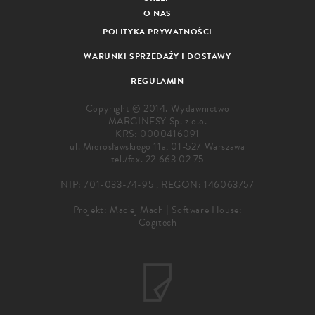
O NAS
POLITYKA PRYWATNOŚCI
WARUNKI SPRZEDAŻY I DOSTAWY
REGULAMIN
Copyright © 2014. Wydawnictwo
MARGINESY Sp. z o.o.
KRS: 0000416091
ul. Mierosławskiego 11a, 01-527 Warszawa
tel./fax.
22 663 02 75
NIP: 701-033-74-95 , REGON: 146063757
Projekt:
Maciej Mach
|
Software House:
Cogitech