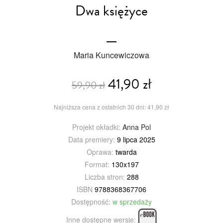
Dwa księżyce
Maria Kuncewiczowa
41,90 zł
59,90 zł
Najniższa cena z ostatnich 30 dni: 41,90 zł
Projekt okładki:
Anna Pol
Data premiery:
9 lipca 2025
Oprawa:
twarda
Format:
130x197
Liczba stron:
288
ISBN
9788368367706
Dostępność:
w sprzedaży
Inne dostępne wersje: