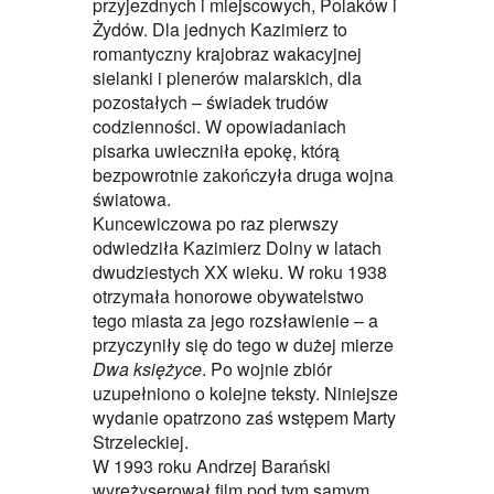
przyjezdnych i miejscowych, Polaków i
Żydów. Dla jednych Kazimierz to
romantyczny krajobraz wakacyjnej
sielanki i plenerów malarskich, dla
pozostałych – świadek trudów
codzienności. W opowiadaniach
pisarka uwieczniła epokę, którą
bezpowrotnie zakończyła druga wojna
światowa.
Kuncewiczowa po raz pierwszy
odwiedziła Kazimierz Dolny w latach
dwudziestych XX wieku. W roku 1938
otrzymała honorowe obywatelstwo
tego miasta za jego rozsławienie – a
przyczyniły się do tego w dużej mierze
Dwa księżyce
. Po wojnie zbiór
uzupełniono o kolejne teksty. Niniejsze
wydanie opatrzono zaś wstępem Marty
Strzeleckiej.
W 1993 roku Andrzej Barański
wyreżyserował film pod tym samym